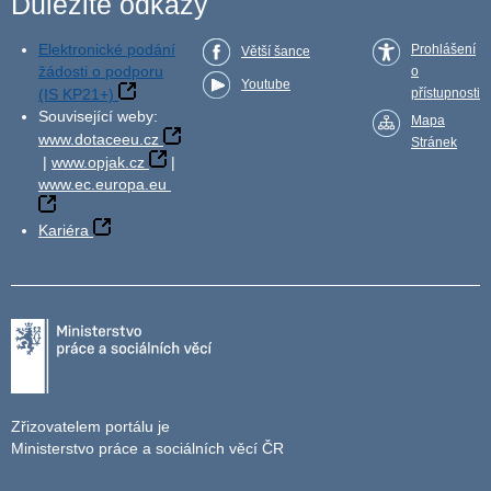
Důležité odkazy
Elektronické podání
Prohlášení
Větší šance
žádosti o podporu
o
Youtube
(IS KP21+)
přístupnosti
Související weby:
Mapa
www.dotaceeu.cz
Stránek
|
www.opjak.cz
|
www.ec.europa.eu
Kariéra
Zřizovatelem portálu je
Ministerstvo práce a sociálních věcí ČR