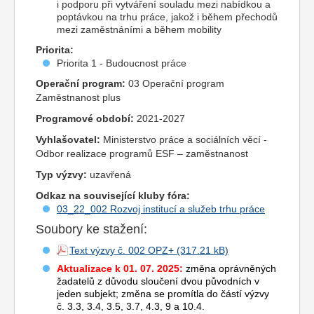
i podporu při vytváření souladu mezi nabídkou a
poptávkou na trhu práce, jakož i během přechodů
mezi zaměstnáními a během mobility
Priorita:
Priorita 1 - Budoucnost práce
Operační program:
03 Operační program
Zaměstnanost plus
Programové období:
2021-2027
Vyhlašovatel:
Ministerstvo práce a sociálních věcí -
Odbor realizace programů ESF – zaměstnanost
Typ výzvy:
uzavřená
Odkaz na související kluby fóra:
03_22_002 Rozvoj institucí a služeb trhu práce
Soubory ke stažení:
Text výzvy č. 002 OPZ+
Aktualizace k 01. 07. 2025:
změna oprávněných
žadatelů z důvodu sloučení dvou původních v
jeden subjekt; změna se promítla do částí výzvy
č. 3.3, 3.4, 3.5, 3.7, 4.3, 9 a 10.4.