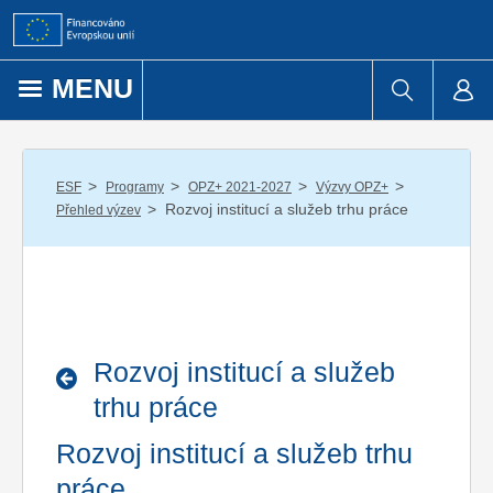
Přejít k obsahu
MENU
/
/
/
/
ESF
Programy
OPZ+ 2021-2027
Výzvy OPZ+
/
Rozvoj institucí a služeb trhu práce
Přehled výzev
Rozvoj institucí a služeb
trhu práce
Rozvoj institucí a služeb trhu
práce