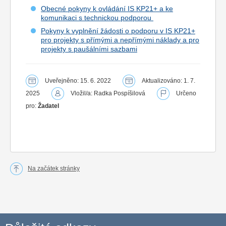
Obecné pokyny k ovládání IS KP21+ a ke
komunikaci s technickou podporou
Pokyny k vyplnění žádosti o podporu v IS KP21+
pro projekty s přímými a nepřímými náklady a pro
projekty s paušálními sazbami
Uveřejněno: 15. 6. 2022
Aktualizováno: 1. 7.
2025
Vložil/a: Radka Pospíšilová
Určeno
pro:
Žadatel
Na začátek stránky