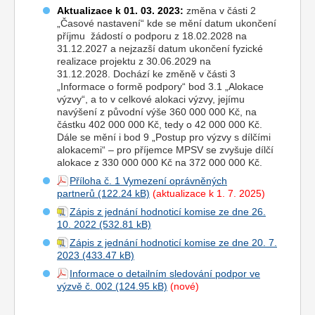
Aktualizace k 01. 03. 2023:
změna v části 2
„Časové nastavení“ kde se mění datum ukončení
příjmu žádostí o podporu z 18.02.2028 na
31.12.2027 a nejzazší datum ukončení fyzické
realizace projektu z 30.06.2029 na
31.12.2028. Dochází ke změně v části 3
„Informace o formě podpory“ bod 3.1 „Alokace
výzvy“, a to v celkové alokaci výzvy, jejímu
navýšení z původní výše 360 000 000 Kč, na
částku 402 000 000 Kč, tedy o 42 000 000 Kč.
Dále se mění i bod 9 „Postup pro výzvy s dílčími
alokacemi“ – pro příjemce MPSV se zvyšuje dílčí
alokace z 330 000 000 Kč na 372 000 000 Kč.
Příloha č. 1 Vymezení oprávněných
partnerů
(aktualizace k 1. 7. 2025)
Zápis z jednání hodnoticí komise ze dne 26.
10. 2022
Zápis z jednání hodnoticí komise ze dne 20. 7.
2023
Informace o detailním sledování podpor ve
výzvě č. 002
(nové)