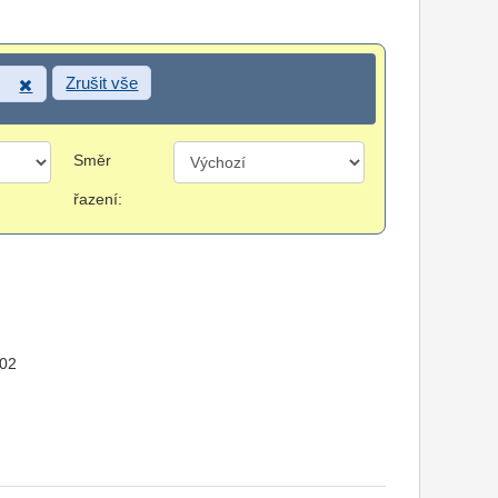
Zrušit vše
Směr
řazení:
902