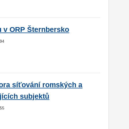
u v ORP Šternbersko
594
pora síťování romských a
ících subjektů
055