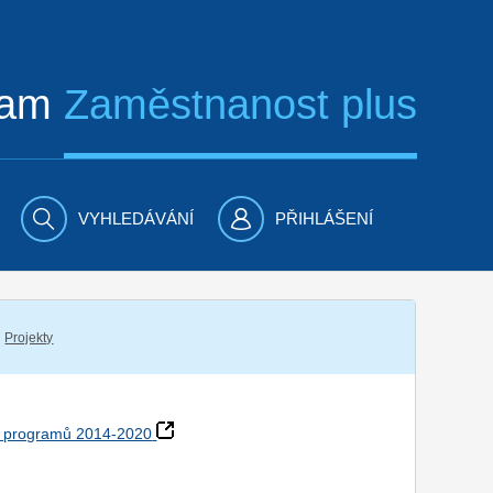
ram
Zaměstnanost plus
VYHLEDÁVÁNÍ
PŘIHLÁŠENÍ
Projekty
h programů 2014-2020