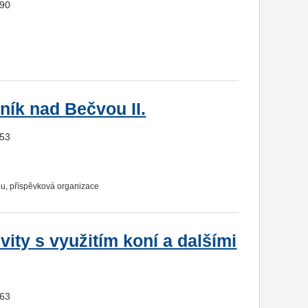
090
ník nad Bečvou II.
053
ou, příspěvková organizace
vity s využitím koní a dalšími
563