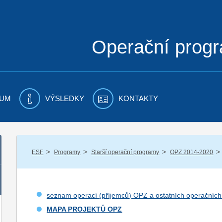
Operační prog
UM
VÝSLEDKY
KONTAKTY
/
/
/
/
ESF
Programy
Starší operační programy
OPZ 2014-2020
seznam operací (příjemců) OPZ a ostatních operačníc
MAPA PROJEKTŮ OPZ