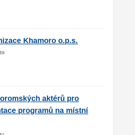
nizace Khamoro o.p.s.
059
roromských aktérů pro
ntace programů na místní
051