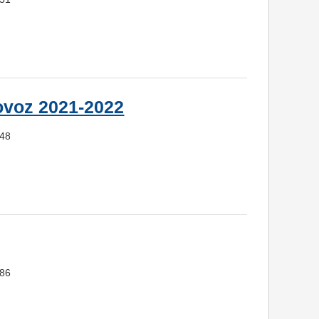
ovoz 2021-2022
048
086