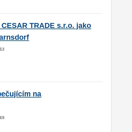
y CESAR TRADE s.r.o. jako
arnsdorf
953
ečujícím na
669