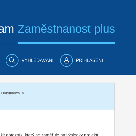
ram
Zaměstnanost plus
VYHLEDÁVÁNÍ
PŘIHLÁŠENÍ
/
Dokumenty
žit dotazník, který se zaměřuje na výsledky projektu