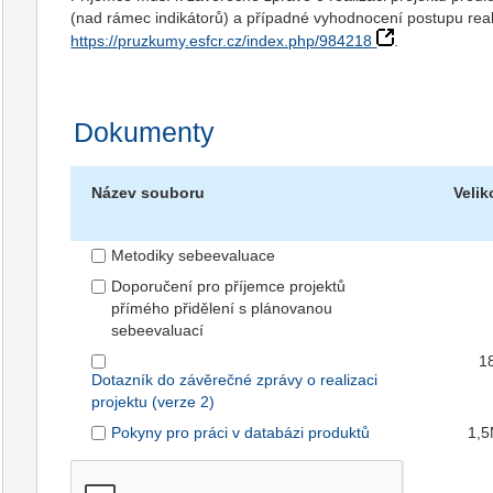
(nad rámec indikátorů) a případné vyhodnocení postupu real
https://pruzkumy.esfcr.cz/index.php/984218
.
Dokumenty
Název souboru
Velik
Metodiky sebeevaluace
Doporučení pro příjemce projektů
přímého přidělení s plánovanou
sebeevaluací
1
Dotazník do závěrečné zprávy o realizaci
projektu (verze 2)
Pokyny pro práci v databázi produktů
1,