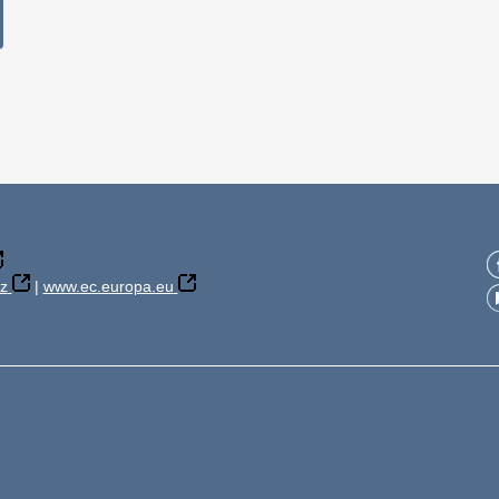
z
|
www.ec.europa.eu