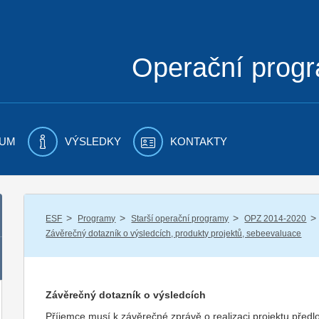
Operační prog
UM
VÝSLEDKY
KONTAKTY
/
/
/
/
ESF
Programy
Starší operační programy
OPZ 2014-2020
Závěrečný dotazník o výsledcích, produkty projektů, sebeevaluace
Závěrečný dotazník o výsledcích
Příjemce musí k závěrečné zprávě o realizaci projektu předlo