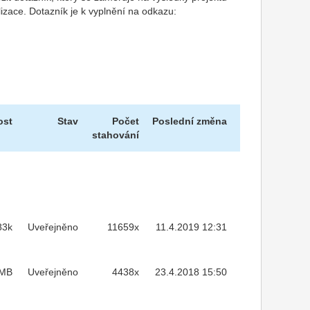
izace. Dotazník je k vyplnění na odkazu:
ost
Stav
Počet
Poslední změna
stahování
83k
Uveřejněno
11659x
11.4.2019 12:31
5MB
Uveřejněno
4438x
23.4.2018 15:50