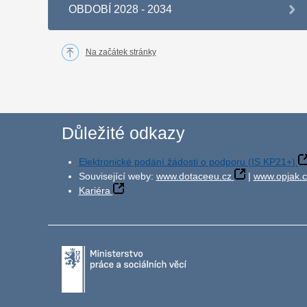
OBDOBÍ 2028 - 2034
Na začátek stránky
Důležité odkazy
Elektronické podání žádosti o podporu (IS KP21+)
Související weby:
www.dotaceeu.cz
|
www.opjak.c
Kariéra