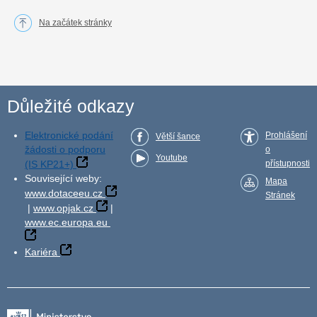
Na začátek stránky
Důležité odkazy
Elektronické podání
Prohlášení
Větší šance
žádosti o podporu
o
Youtube
(IS KP21+)
přístupnosti
Související weby:
Mapa
www.dotaceeu.cz
Stránek
|
www.opjak.cz
|
www.ec.europa.eu
Kariéra