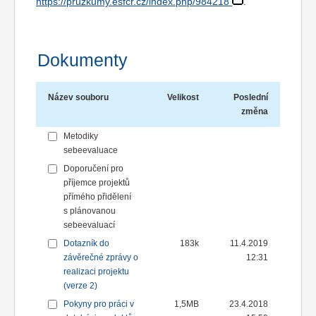
https://pruzkumy.esfcr.cz/index.php/984218
.
Dokumenty
Název souboru
Velikost
Poslední
změna
Metodiky
sebeevaluace
Doporučení pro
příjemce projektů
přímého přidělení
s plánovanou
sebeevaluací
Dotazník do
183k
11.4.2019
závěrečné zprávy o
12:31
realizaci projektu
(verze 2)
Pokyny pro práci v
1,5MB
23.4.2018