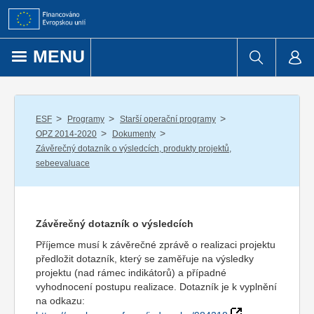
Přejít k obsahu
MENU
/
/
/
ESF
Programy
Starší operační programy
/
/
OPZ 2014-2020
Dokumenty
Závěrečný dotazník o výsledcích, produkty projektů,
sebeevaluace
Závěrečný dotazník o výsledcích
Příjemce musí k závěrečné zprávě o realizaci projektu
předložit dotazník, který se zaměřuje na výsledky
projektu (nad rámec indikátorů) a případné
vyhodnocení postupu realizace. Dotazník je k vyplnění
na odkazu: