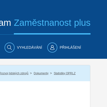
ram
Zaměstnanost plus
VYHLEDÁVÁNÍ
PŘIHLÁŠENÍ
/
/
Rozvoj lidských zdrojů
Dokumenty
Statistiky OPRLZ