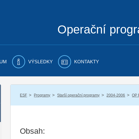
Operační prog
UM
VÝSLEDKY
KONTAKTY
/
/
/
/
ESF
Programy
Starší operační programy
2004-2006
OP 
Obsah: