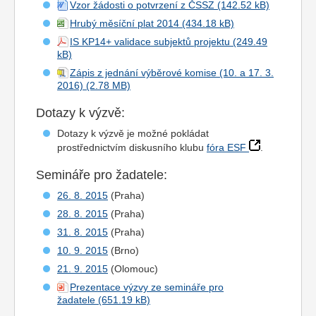
Vzor žádosti o potvrzení z ČSSZ
Hrubý měsíční plat 2014
IS KP14+ validace subjektů projektu
Zápis z jednání výběrové komise (10. a 17. 3.
2016)
Dotazy k výzvě:
Dotazy k výzvě je možné pokládat
prostřednictvím diskusního klubu
fóra ESF
.
Semináře pro žadatele:
26. 8. 2015
(Praha)
28. 8. 2015
(Praha)
31. 8. 2015
(Praha)
10. 9. 2015
(Brno)
21. 9. 2015
(Olomouc)
Prezentace výzvy ze semináře pro
žadatele