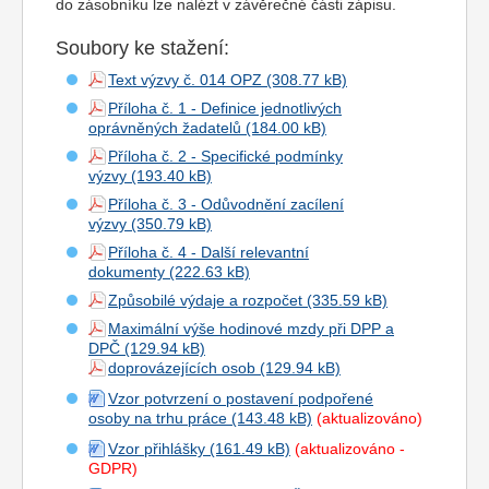
do zásobníku lze nalézt v závěrečné části zápisu.
Soubory ke stažení:
Text výzvy č. 014 OPZ
Příloha č. 1 - Definice jednotlivých
oprávněných žadatelů
Příloha č. 2 - Specifické podmínky
výzvy
Příloha č. 3 - Odůvodnění zacílení
výzvy
Příloha č. 4 - Další relevantní
dokumenty
Způsobilé výdaje a rozpočet
Maximální výše hodinové mzdy při DPP a
DPČ
doprovázejících osob
Vzor potvrzení o postavení podpořené
osoby na trhu práce
(aktualizováno)
Vzor přihlášky
(aktualizováno -
GDPR)