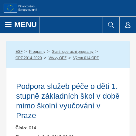
Přejít k obsahu
MENU
/
/
/
ESF
Programy
Starší operační programy
/
/
OPZ 2014-2020
Výzvy OPZ
Výzva 014 OPZ
Podpora služeb péče o děti 1.
stupně základních škol v době
mimo školní vyučování v
Praze
Číslo:
014