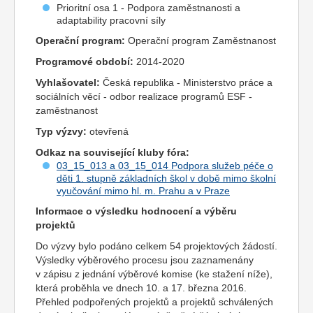
Prioritní osa 1 - Podpora zaměstnanosti a
adaptability pracovní síly
Operační program:
Operační program Zaměstnanost
Programové období:
2014-2020
Vyhlašovatel:
Česká republika - Ministerstvo práce a
sociálních věcí - odbor realizace programů ESF -
zaměstnanost
Typ výzvy:
otevřená
Odkaz na související kluby fóra:
03_15_013 a 03_15_014 Podpora služeb péče o
děti 1. stupně základních škol v době mimo školní
vyučování mimo hl. m. Prahu a v Praze
Informace o výsledku hodnocení a výběru
projektů
Do výzvy bylo podáno celkem 54 projektových žádostí.
Výsledky výběrového procesu jsou zaznamenány
v zápisu z jednání výběrové komise (ke stažení níže),
která proběhla ve dnech 10. a 17. března 2016.
Přehled podpořených projektů a projektů schválených