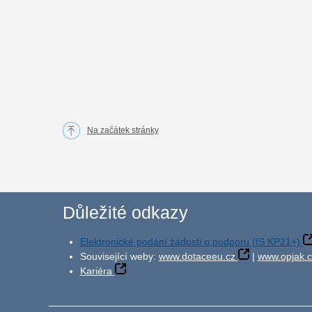
Na začátek stránky
Důležité odkazy
Elektronické podání žádosti o podporu (IS KP21+)
Související weby:
www.dotaceeu.cz
|
www.opjak.c
Kariéra