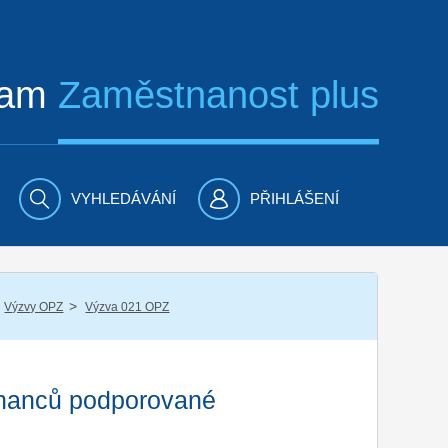
ram
Zaměstnanost plus
VYHLEDÁVÁNÍ
PŘIHLÁŠENÍ
/
Výzvy OPZ
Výzva 021 OPZ
tnanců podporované