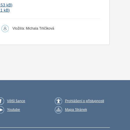
Vložil/a: Michala Trličíková
Větší šance
Prohlášení o přístupnosti
Youtube
Mapa Stránek