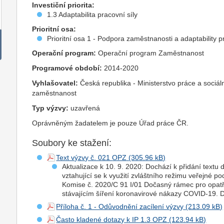
Investiční priorita:
1.3 Adaptabilita pracovní síly
Prioritní osa:
Prioritní osa 1 - Podpora zaměstnanosti a adaptability p
Operační program:
Operační program Zaměstnanost
Programové období:
2014-2020
Vyhlašovatel:
Česká republika - Ministerstvo práce a sociál
zaměstnanost
Typ výzvy:
uzavřená
Oprávněným žadatelem je pouze Úřad práce ČR.
Soubory ke stažení:
Text výzvy č. 021
OPZ
Aktualizace k 10. 9. 2020: Dochází k přidání text
vztahující se k využití zvláštního režimu veřejné 
Komise č. 2020/C 91 I/01 Dočasný rámec pro opatř
stávajícím šíření koronavirové nákazy COVID-19. 
Příloha č. 1 - Odůvodnění zacílení výzvy
Často kladené dotazy k IP 1.3 OPZ