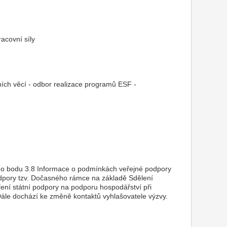
racovní síly
ních věcí - odbor realizace programů ESF -
u do bodu 3.8 Informace o podmínkách veřejné podpory
podpory tzv. Dočasného rámce na základě Sdělení
ení státní podpory na podporu hospodářství při
Dále dochází ke změně kontaktů vyhlašovatele výzvy.