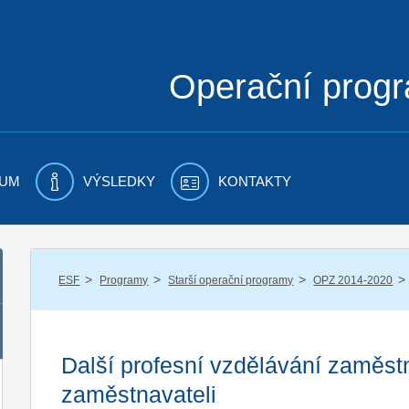
Operační prog
UM
VÝSLEDKY
KONTAKTY
/
/
/
/
ESF
Programy
Starší operační programy
OPZ 2014-2020
Další profesní vzdělávání zaměs
zaměstnavateli