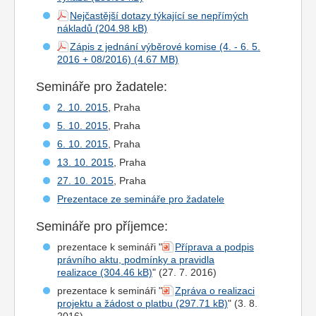
Nejčastější dotazy týkající se nepřímých
nákladů
Zápis z jednání výběrové komise (4. - 6. 5.
2016 + 08/2016)
Semináře pro žadatele:
2. 10. 2015
, Praha
5. 10. 2015
, Praha
6. 10. 2015
, Praha
13. 10. 2015
, Praha
27. 10. 2015
, Praha
Prezentace ze semináře pro žadatele
Semináře pro příjemce:
prezentace k semináři "
Příprava a podpis
právního aktu, podmínky a pravidla
realizace
" (27. 7. 2016)
prezentace k semináři "
Zpráva o realizaci
projektu a žádost o platbu
" (3. 8.