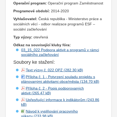
Operační program:
Operační program Zaměstnanost
Programové období:
2014-2020
Vyhlašovatel:
Česká republika - Ministerstvo práce a
sociálních věcí - odbor realizace programů ESF –
sociální začleňování
Typ výzvy:
otevřená
Odkaz na související kluby fóra:
03_15_022 Podpora aktivit a programů v rámci
sociálního začleňování
Soubory ke stažení:
Text výzvy č. 022 OPZ
Příloha č. 1 - Potvrzení souladu projektu s
plánovanými aktivitami obce/města
Příloha č. 2 - Popis podporovaných
aktivit
Upřesňující informace k indikátorům
Návod k vyplňování pracovního
výkazu