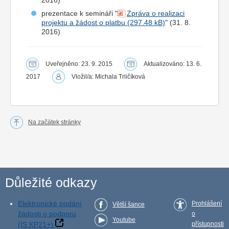
2016)
prezentace k semináři "
Zpráva o realizaci
projektu a žádost o platbu
" (31. 8.
2016)
Uveřejněno: 23. 9. 2015
Aktualizováno: 13. 6.
2017
Vložil/a: Michala Trličíková
Na začátek stránky
Důležité odkazy
Elektronické podání
Prohlášení
Větší šance
žádosti o podporu
o
Youtube
(IS KP21+)
přístupnosti