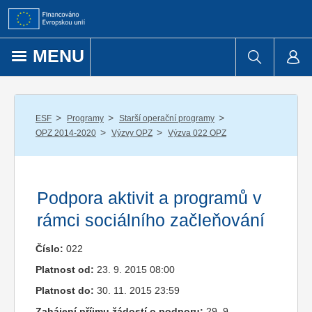
Přejít k obsahu
MENU
/
/
/
ESF
Programy
Starší operační programy
/
/
OPZ 2014-2020
Výzvy OPZ
Výzva 022 OPZ
Podpora aktivit a programů v
rámci sociálního začleňování
Číslo:
022
Platnost od:
23. 9. 2015 08:00
Platnost do:
30. 11. 2015 23:59
Zahájení příjmu žádostí o podporu:
29. 9.