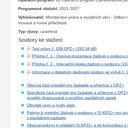
Operační program:
03 Operační program Zaměstnanost pl
Programové období:
2021-2027
Vyhlašovatel:
Ministerstvo práce a sociálních věcí - Odbor 
inovace a rovné příležitosti
Typ výzvy:
uzavřená
Soubory ke stažení:
Text výzvy č. 038 OPZ+
Příloha č. 1 - Osnova prezentace žádosti o podporu p
Příloha č. 2 - Interveční logika žádosti o podporu
Informace o detailním sledování podpor ve výzvě č. 
Obecná část pravidel pro žadatele a příjemce z OPZ+
Specifická část pravidel pro žadatele a příjemce z OPZ
projekty financované s využitím paušálních sazeb
Obvyklé ceny a mzdy platy
Pokyny k vyplnění žádosti o podporu v IS KP21+ pro pro
s paušálními sazbami
Obecné pokyny k ovládání IS KP21+ a ke komunikaci s