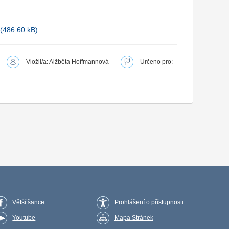
Vložil/a: Alžběta Hoffmannová
Určeno pro:
Větší šance
Prohlášení o přístupnosti
Youtube
Mapa Stránek