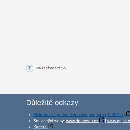
Na začátek stránky
Důležité odkazy
Elektronické podání žádosti o podporu (IS KP21+)
Související weby:
www.dotaceeu.cz
|
www.opjak.c
Kariéra