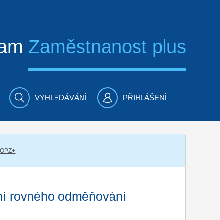
ram
Zaměstnanost plus
VYHLEDÁVÁNÍ
PŘIHLÁŠENÍ
 OPZ+
ění rovného odměňování