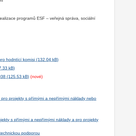
us
realizace programů ESF – veřejná správa, sociální
ro hodntící komisi
038
(nové)
+ pro projekty s přímými a nepřímými náklady nebo
jekty s přímými a nepřímými náklady a pro projekty
 technickou podporou