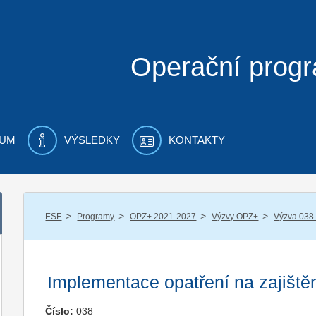
Operační prog
UM
VÝSLEDKY
KONTAKTY
/
/
/
/
ESF
Programy
OPZ+ 2021-2027
Výzvy OPZ+
Výzva 038
Implementace opatření na zajišt
Číslo:
038