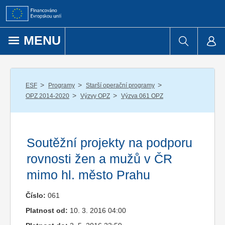
Přejít k obsahu
MENU
/
/
/
ESF
Programy
Starší operační programy
/
/
OPZ 2014-2020
Výzvy OPZ
Výzva 061 OPZ
Soutěžní projekty na podporu
rovnosti žen a mužů v ČR
mimo hl. město Prahu
Číslo:
061
Platnost od:
10. 3. 2016 04:00