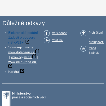
Důležité odkazy
Elektronické podání
Prohlášení
Větší šance
žádosti o podporu
o
Youtube
(IS KP21+)
přístupnosti
Související weby:
Mapa
www.dotaceeu.cz
Stránek
|
www.opjak.cz
|
www.ec.europa.eu
Kariéra