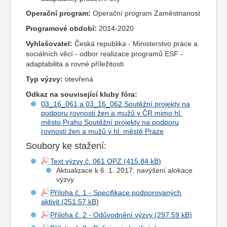
Operační program:
Operační program Zaměstnanost
Programové období:
2014-2020
Vyhlašovatel:
Česká republika - Ministerstvo práce a
sociálních věcí - odbor realizace programů ESF -
adaptabilita a rovné příležitosti
Typ výzvy:
otevřená
Odkaz na související kluby fóra:
03_16_061 a 03_16_062 Soutěžní projekty na
podporu rovnosti žen a mužů v ČR mimo hl.
město Prahu Soutěžní projekty na podporu
rovnosti žen a mužů v hl. městě Praze
Soubory ke stažení:
Text výzvy č. 061 OPZ
Aktualizace k 6. 1. 2017: navýšení alokace
výzvy
Příloha č. 1 - Specifikace podporovaných
aktivit
Příloha č. 2 - Odůvodnění výzvy