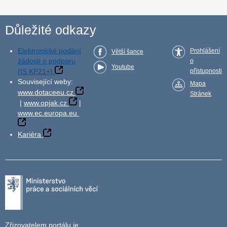
Důležité odkazy
Elektronické podání
Prohlášení
Větší šance
žádosti o podporu
o
Youtube
(IS KP21+)
přístupnosti
Související weby:
Mapa
www.dotaceeu.cz
Stránek
|
www.opjak.cz
|
www.ec.europa.eu
Kariéra
Zřizovatelem portálu je