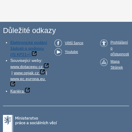
Důležité odkazy
Elektronické podání
Prohlášení
Větší šance
žádosti o podporu
o
Youtube
(IS KP21+)
přístupnosti
Související weby:
Mapa
www.dotaceeu.cz
Stránek
|
www.opjak.cz
|
www.ec.europa.eu
Kariéra