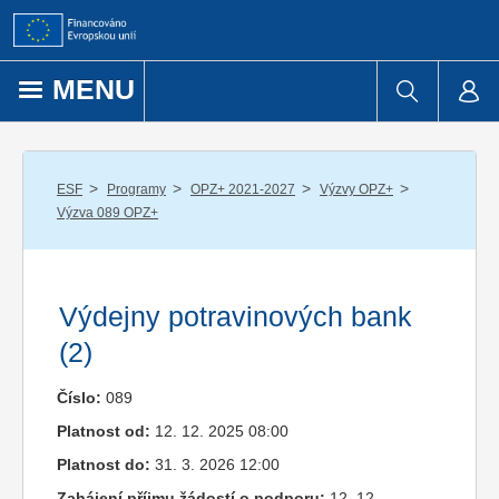
Přejít k obsahu
MENU
/
/
/
/
ESF
Programy
OPZ+ 2021-2027
Výzvy OPZ+
Výzva 089 OPZ+
Výdejny potravinových bank
(2)
Číslo:
089
Platnost od:
12. 12. 2025 08:00
Platnost do:
31. 3. 2026 12:00
Zahájení příjmu žádostí o podporu:
12. 12.