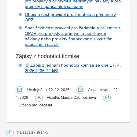
pro projekty s přímými a nepřímými náklady a pro
projekty s paušálními sazbami
Obecná část pravidel pro žadatele a příjemce z
OPZ+
Specifická část pravidel pro žadatele a příjemce z
OPZ+ pro projekty s přímými a nepřímými
náklady nebo projekty financované s využitím
paušálních sazeb
Zápisy z hodnotící komise:
Zápis z jednání hodnotící komise ze dne 17. 4.
2026
Uveřejněno: 12. 12. 2025
Aktualizováno: 22.
4. 2026
Vložil/a: Magda Cabrnochová
Určeno pro:
Žadatel
Na začátek stránky