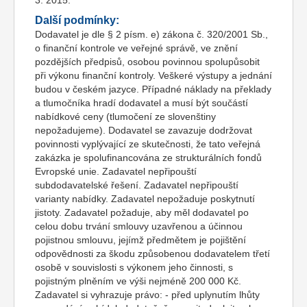
3. 2015.
Další podmínky:
Dodavatel je dle § 2 písm. e) zákona č. 320/2001 Sb.,
o finanční kontrole ve veřejné správě, ve znění
pozdějších předpisů, osobou povinnou spolupůsobit
při výkonu finanční kontroly. Veškeré výstupy a jednání
budou v českém jazyce. Případné náklady na překlady
a tlumočníka hradí dodavatel a musí být součástí
nabídkové ceny (tlumočení ze slovenštiny
nepožadujeme). Dodavatel se zavazuje dodržovat
povinnosti vyplývající ze skutečnosti, že tato veřejná
zakázka je spolufinancována ze strukturálních fondů
Evropské unie. Zadavatel nepřipouští
subdodavatelské řešení. Zadavatel nepřipouští
varianty nabídky. Zadavatel nepožaduje poskytnutí
jistoty. Zadavatel požaduje, aby měl dodavatel po
celou dobu trvání smlouvy uzavřenou a účinnou
pojistnou smlouvu, jejímž předmětem je pojištění
odpovědnosti za škodu způsobenou dodavatelem třetí
osobě v souvislosti s výkonem jeho činnosti, s
pojistným plněním ve výši nejméně 200 000 Kč.
Zadavatel si vyhrazuje právo: - před uplynutím lhůty