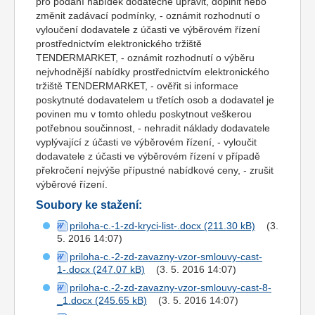
pro podání nabídek dodatečně upravit, doplnit nebo
změnit zadávací podmínky, - oznámit rozhodnutí o
vyloučení dodavatele z účasti ve výběrovém řízení
prostřednictvím elektronického tržiště
TENDERMARKET, - oznámit rozhodnutí o výběru
nejvhodnější nabídky prostřednictvím elektronického
tržiště TENDERMARKET, - ověřit si informace
poskytnuté dodavatelem u třetích osob a dodavatel je
povinen mu v tomto ohledu poskytnout veškerou
potřebnou součinnost, - nehradit náklady dodavatele
vyplývající z účasti ve výběrovém řízení, - vyloučit
dodavatele z účasti ve výběrovém řízení v případě
překročení nejvýše přípustné nabídkové ceny, - zrušit
výběrové řízení.
Soubory ke stažení:
priloha-c.-1-zd-kryci-list-.docx
(3.
5. 2016 14:07)
priloha-c.-2-zd-zavazny-vzor-smlouvy-cast-
1-.docx
(3. 5. 2016 14:07)
priloha-c.-2-zd-zavazny-vzor-smlouvy-cast-8-
_1.docx
(3. 5. 2016 14:07)