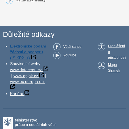
Na začátek stránky
Důležité odkazy
Elektronické podání
Prohlášení
Větší šance
žádosti o podporu
o
Youtube
(IS KP21+)
přístupnosti
Související weby:
Mapa
www.dotaceeu.cz
Stránek
|
www.opjak.cz
|
www.ec.europa.eu
Kariéra