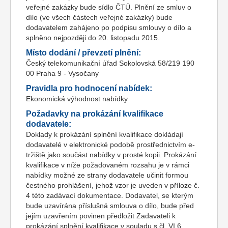
veřejné zakázky bude sídlo ČTÚ. Plnění ze smluv o
dílo (ve všech částech veřejné zakázky) bude
dodavatelem zahájeno po podpisu smlouvy o dílo a
splněno nejpozději do 20. listopadu 2015.
Místo dodání / převzetí plnění:
Český telekomunikační úřad Sokolovská 58/219 190
00 Praha 9 - Vysočany
Pravidla pro hodnocení nabídek:
Ekonomická výhodnost nabídky
Požadavky na prokázání kvalifikace
dodavatele:
Doklady k prokázání splnění kvalifikace dokládají
dodavatelé v elektronické podobě prostřednictvím e-
tržiště jako součást nabídky v prosté kopii. Prokázání
kvalifikace v níže požadovaném rozsahu je v rámci
nabídky možné ze strany dodavatele učinit formou
čestného prohlášení, jehož vzor je uveden v příloze č.
4 této zadávací dokumentace. Dodavatel, se kterým
bude uzavírána příslušná smlouva o dílo, bude před
jejím uzavřením povinen předložit Zadavateli k
prokázání splnění kvalifikace v souladu s čl. VI.6