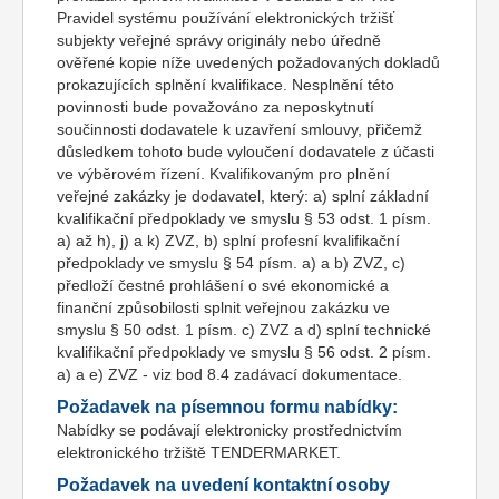
Pravidel systému používání elektronických tržišť
subjekty veřejné správy originály nebo úředně
ověřené kopie níže uvedených požadovaných dokladů
prokazujících splnění kvalifikace. Nesplnění této
povinnosti bude považováno za neposkytnutí
součinnosti dodavatele k uzavření smlouvy, přičemž
důsledkem tohoto bude vyloučení dodavatele z účasti
ve výběrovém řízení. Kvalifikovaným pro plnění
veřejné zakázky je dodavatel, který: a) splní základní
kvalifikační předpoklady ve smyslu § 53 odst. 1 písm.
a) až h), j) a k) ZVZ, b) splní profesní kvalifikační
předpoklady ve smyslu § 54 písm. a) a b) ZVZ, c)
předloží čestné prohlášení o své ekonomické a
finanční způsobilosti splnit veřejnou zakázku ve
smyslu § 50 odst. 1 písm. c) ZVZ a d) splní technické
kvalifikační předpoklady ve smyslu § 56 odst. 2 písm.
a) a e) ZVZ - viz bod 8.4 zadávací dokumentace.
Požadavek na písemnou formu nabídky:
Nabídky se podávají elektronicky prostřednictvím
elektronického tržiště TENDERMARKET.
Požadavek na uvedení kontaktní osoby