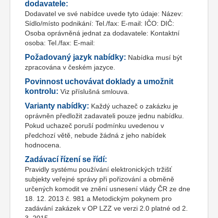
dodavatele:
Dodavatel ve své nabídce uvede tyto údaje: Název:
Sídlo/místo podnikání: Tel./fax: E-mail: IČO: DIČ:
Osoba oprávněná jednat za dodavatele: Kontaktní
osoba: Tel./fax: E-mail:
Požadovaný jazyk nabídky:
Nabídka musí být
zpracována v českém jazyce.
Povinnost uchovávat doklady a umožnit
kontrolu:
Viz příslušná smlouva.
Varianty nabídky:
Každý uchazeč o zakázku je
oprávněn předložit zadavateli pouze jednu nabídku.
Pokud uchazeč poruší podmínku uvedenou v
předchozí větě, nebude žádná z jeho nabídek
hodnocena.
Zadávací řízení se řídí:
Pravidly systému používání elektronických tržišť
subjekty veřejné správy při pořizování a obměně
určených komodit ve znění usnesení vlády ČR ze dne
18. 12. 2013 č. 981 a Metodickým pokynem pro
zadávání zakázek v OP LZZ ve verzi 2.0 platné od 2.