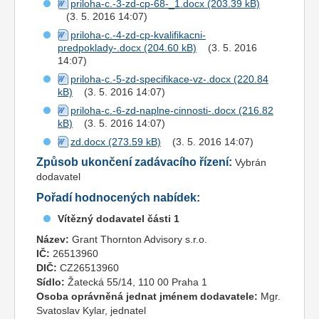
priloha-c.-3-zd-cp-68-_1.docx
(3. 5. 2016 14:07)
priloha-c.-4-zd-cp-kvalifikacni-
predpoklady-.docx
(3. 5. 2016
14:07)
priloha-c.-5-zd-specifikace-vz-.docx
(3. 5. 2016 14:07)
priloha-c.-6-zd-naplne-cinnosti-.docx
(3. 5. 2016 14:07)
zd.docx
(3. 5. 2016 14:07)
Způsob ukončení zadávacího řízení:
Vybrán
dodavatel
Pořadí hodnocených nabídek:
Vítězný dodavatel části 1
Název:
Grant Thornton Advisory s.r.o.
IČ:
26513960
DIČ:
CZ26513960
Sídlo:
Žatecká 55/14, 110 00 Praha 1
Osoba oprávněná jednat jménem dodavatele:
Mgr.
Svatoslav Kylar, jednatel