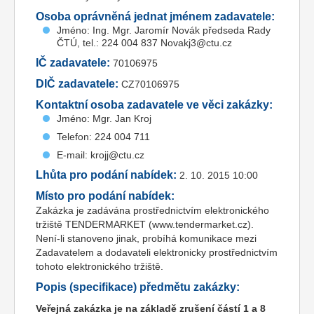
Osoba oprávněná jednat jménem zadavatele:
Jméno: Ing. Mgr. Jaromír Novák předseda Rady
ČTÚ, tel.: 224 004 837 Novakj3@ctu.cz
IČ zadavatele:
70106975
DIČ zadavatele:
CZ70106975
Kontaktní osoba zadavatele ve věci zakázky:
Jméno: Mgr. Jan Kroj
Telefon: 224 004 711
E-mail: krojj@ctu.cz
Lhůta pro podání nabídek:
2. 10. 2015 10:00
Místo pro podání nabídek:
Zakázka je zadávána prostřednictvím elektronického
tržiště TENDERMARKET (www.tendermarket.cz).
Není-li stanoveno jinak, probíhá komunikace mezi
Zadavatelem a dodavateli elektronicky prostřednictvím
tohoto elektronického tržiště.
Popis (specifikace) předmětu zakázky:
Veřejná zakázka je na základě zrušení částí 1 a 8