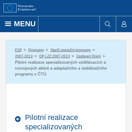
Přejít k obsahu
MENU
/
/
/
ESF
Programy
Starší operační programy
/
/
/
2007-2013
OP LZZ 2007-2013
Zadávací řízení
Pilotní realizace specializovaných vzdělávacích a
rozvojových aktivit a adaptačního a stabilizačního
programu v ČTÚ
Pilotní realizace
specializovaných