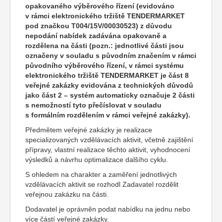
opakovaného výběrového řízení (evidováno
v rámci elektronického tržiště TENDERMARKET
pod značkou T004/15V/00030523) z důvodu
nepodání nabídek zadávána opakovaně a
rozdělena na části (pozn.: jednotlivé části jsou
označeny v souladu s původním značením v rámci
původního výběrového řízení, v rámci systému
elektronického tržiště TENDERMARKET je část 8
veřejné zakázky evidována z technických důvodů
jako část 2 – systém automaticky označuje 2 části
s nemožností tyto přečíslovat v souladu
s formálním rozdělením v rámci veřejné zakázky).
Předmětem veřejné zakázky je realizace
specializovaných vzdělávacích aktivit, včetně zajištění
přípravy, vlastní realizace těchto aktivit, vyhodnocení
výsledků a návrhu optimalizace dalšího cyklu.
S ohledem na charakter a zaměření jednotlivých
vzdělávacích aktivit se rozhodl Zadavatel rozdělit
veřejnou zakázku na části.
Dodavatel je oprávněn podat nabídku na jednu nebo
více částí veřejné zakázky.