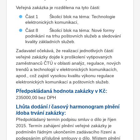
Veřejná zakázka je rozdělena na tyto části:
Část 1 Školicí blok na téma: Technologie
elektronických komunikací,
Část 8 Školicí blok na téma: Nové formy
podnikání na trhu poštovních služeb a sledování
kvality základních služeb.
Zadavatel očekává, že realizací jednotlivých částí
veřejné zakázky dojde k proškolení vytipovaných
zaměstnanců ČTÚ v oblasti analýz, regulace, nových
trendů a technologií v elektronických komunikacích,
apod., což zajistí vysokou kvalitu výkonu regulace
elektronických komunikací a poštovních služeb.
Předpokládaná hodnota zakázky v Kč:
235000,00 bez DPH
Lhůta dodání / časový harmonogram plnění
/doba trvání zakázky:
Předpokládaný termín podpisu smluv o dílo je říjen
2015. Termín zahájení plnění veřejné zakázky je
podmíněn řádným ukončením zadávacího řízení a
podepsáním příslušné smlouvy o dílo. Místem plnění