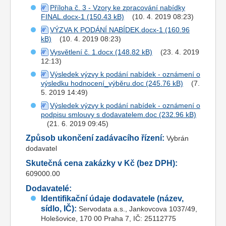
Příloha č. 3 - Vzory ke zpracování nabídky
FINAL.docx-1
(10. 4. 2019 08:23)
VÝZVA K PODÁNÍ NABÍDEK.docx-1
(10. 4. 2019 08:23)
Vysvětlení č. 1.docx
(23. 4. 2019
12:13)
Výsledek výzvy k podání nabídek - oznámení o
výsledku hodnocení_výběru.doc
(7.
5. 2019 14:49)
Výsledek výzvy k podání nabídek - oznámení o
podpisu smlouvy s dodavatelem.doc
(21. 6. 2019 09:45)
Způsob ukončení zadávacího řízení:
Vybrán
dodavatel
Skutečná cena zakázky v Kč (bez DPH):
609000.00
Dodavatelé:
Identifikační údaje dodavatele (název,
sídlo, IČ):
Servodata a.s., Jankovcova 1037/49,
Holešovice, 170 00 Praha 7, IČ: 25112775