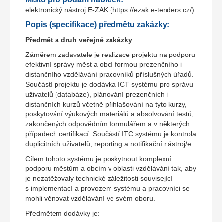
elektronický nástroj E-ZAK (https://ezak.e-tenders.cz/)
Popis (specifikace) předmětu zakázky:
Předmět a druh veřejné zakázky
Záměrem zadavatele je realizace projektu na podporu
efektivní správy měst a obcí formou prezenčního i
distančního vzdělávání pracovníků příslušných úřadů.
Součástí projektu je dodávka ICT systému pro správu
uživatelů (databáze), plánování prezenčních i
distančních kurzů včetně přihlašování na tyto kurzy,
poskytování výukových materiálů a absolvování testů,
zakončených odpovědním formulářem a v některých
případech certifikací. Součástí ITC systému je kontrola
duplicitních uživatelů, reporting a notifikační nástroj/e.
Cílem tohoto systému je poskytnout komplexní
podporu městům a obcím v oblasti vzdělávání tak, aby
je nezatěžovaly technické záležitosti související
s implementací a provozem systému a pracovníci se
mohli věnovat vzdělávání ve svém oboru.
Předmětem dodávky je: