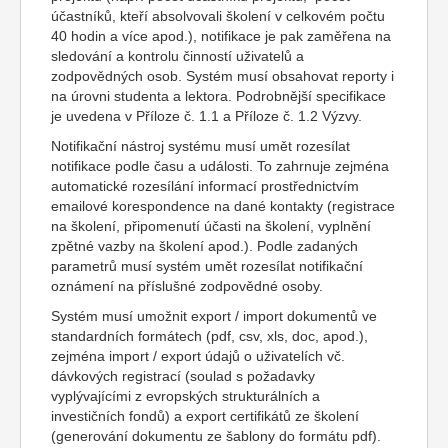
účastníků, kteří absolvovali školení v celkovém počtu
40 hodin a více apod.), notifikace je pak zaměřena na
sledování a kontrolu činností uživatelů a
zodpovědných osob. Systém musí obsahovat reporty i
na úrovni studenta a lektora. Podrobnější specifikace
je uvedena v Příloze č. 1.1 a Příloze č. 1.2 Výzvy.
Notifikační nástroj systému musí umět rozesílat
notifikace podle času a události. To zahrnuje zejména
automatické rozesílání informací prostřednictvím
emailové korespondence na dané kontakty (registrace
na školení, připomenutí účasti na školení, vyplnění
zpětné vazby na školení apod.). Podle zadaných
parametrů musí systém umět rozesílat notifikační
oznámení na příslušné zodpovědné osoby.
Systém musí umožnit export / import dokumentů ve
standardních formátech (pdf, csv, xls, doc, apod.),
zejména import / export údajů o uživatelích vč.
dávkových registrací (soulad s požadavky
vyplývajícími z evropských strukturálních a
investičních fondů) a export certifikátů ze školení
(generování dokumentu ze šablony do formátu pdf).