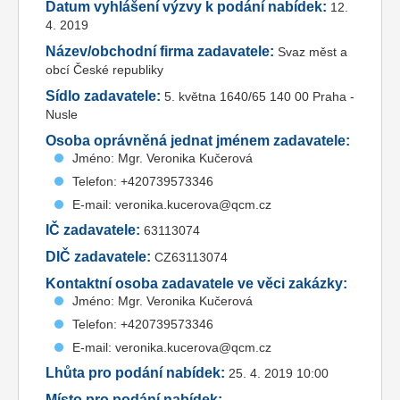
Datum vyhlášení výzvy k podání nabídek:
12.
4. 2019
Název/obchodní firma zadavatele:
Svaz měst a
obcí České republiky
Sídlo zadavatele:
5. května 1640/65 140 00 Praha -
Nusle
Osoba oprávněná jednat jménem zadavatele:
Jméno: Mgr. Veronika Kučerová
Telefon: +420739573346
E-mail: veronika.kucerova@qcm.cz
IČ zadavatele:
63113074
DIČ zadavatele:
CZ63113074
Kontaktní osoba zadavatele ve věci zakázky:
Jméno: Mgr. Veronika Kučerová
Telefon: +420739573346
E-mail: veronika.kucerova@qcm.cz
Lhůta pro podání nabídek:
25. 4. 2019 10:00
Místo pro podání nabídek: