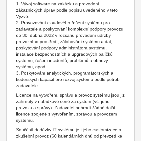
1. Vývoj software na zakázku a provedení
zákaznických úprav podle popisu uvedeného v této
Výzvě.
2. Provozování cloudového řešení systému pro
zadavatele a poskytování komplexní podpory provozu
do 30. dubna 2022 v rozsahu provádění údržby
provozního prostředí, zálohování systému a dat,
poskytování podpory administrátora systému,
instalace bezpečnostních a upgradových balíčků
systému, řešení incidentů, problémů a obnovy
systému, apod.
3. Poskytování analytických, programátorských a
kodérských kapacit pro rozvoj systému podle potřeb
zadavatele.
Licence na vytvoření, správu a provoz systému jsou již
zahrnuty v nabídkové ceně za systém (vč. jeho
provozu a správy). Zadavatel nehradí žádné další
licence spojené s vytvořením, správou a provozem
systému.
Součástí dodávky IT systému je i jeho customizace a
zkušební provoz (60 kalendářních dnů od převzetí ke