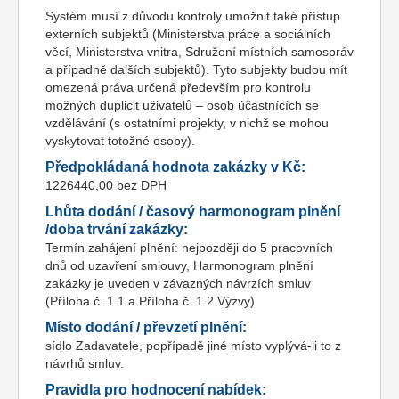
Systém musí z důvodu kontroly umožnit také přístup
externích subjektů (Ministerstva práce a sociálních
věcí, Ministerstva vnitra, Sdružení místních samospráv
a případně dalších subjektů). Tyto subjekty budou mít
omezená práva určená především pro kontrolu
možných duplicit uživatelů – osob účastnících se
vzdělávání (s ostatními projekty, v nichž se mohou
vyskytovat totožné osoby).
Předpokládaná hodnota zakázky v Kč:
1226440,00 bez DPH
Lhůta dodání / časový harmonogram plnění
/doba trvání zakázky:
Termín zahájení plnění: nejpozději do 5 pracovních
dnů od uzavření smlouvy, Harmonogram plnění
zakázky je uveden v závazných návrzích smluv
(Příloha č. 1.1 a Příloha č. 1.2 Výzvy)
Místo dodání / převzetí plnění:
sídlo Zadavatele, popřípadě jiné místo vyplývá-li to z
návrhů smluv.
Pravidla pro hodnocení nabídek: