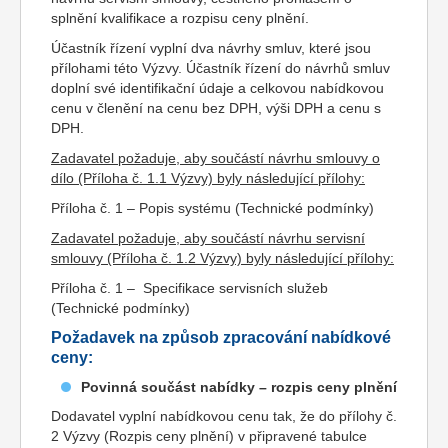
splnění kvalifikace a rozpisu ceny plnění.
Účastník řízení vyplní dva návrhy smluv, které jsou
přílohami této Výzvy. Účastník řízení do návrhů smluv
doplní své identifikační údaje a celkovou nabídkovou
cenu v členění na cenu bez DPH, výši DPH a cenu s
DPH.
Zadavatel požaduje, aby součástí návrhu smlouvy o
dílo (Příloha č. 1.1 Výzvy) byly následující přílohy:
Příloha č. 1 – Popis systému (Technické podmínky)
Zadavatel požaduje, aby součástí návrhu servisní
smlouvy (Příloha č. 1.2 Výzvy) byly následující přílohy:
Příloha č. 1 – Specifikace servisních služeb
(Technické podmínky)
Požadavek na způsob zpracování nabídkové
ceny:
Povinná součást nabídky – rozpis ceny plnění
Dodavatel vyplní nabídkovou cenu tak, že do přílohy č.
2 Výzvy (Rozpis ceny plnění) v připravené tabulce