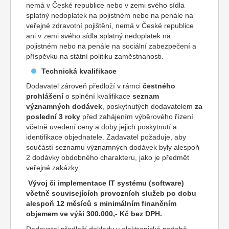
nemá v České republice nebo v zemi svého sídla
splatný nedoplatek na pojistném nebo na penále na
veřejné zdravotní pojištění, nemá v České republice
ani v zemi svého sídla splatný nedoplatek na
pojistném nebo na penále na sociální zabezpečení a
příspěvku na státní politiku zaměstnanosti.
Technická kvalifikace
Dodavatel zároveň předloží v rámci
čestného
prohlášení
o splnění kvalifikace
seznam
významných dodávek
, poskytnutých dodavatelem
za
poslední 3 roky
před zahájením výběrového řízení
včetně uvedení ceny a doby jejich poskytnutí a
identifikace objednatele. Zadavatel požaduje, aby
součástí seznamu významných dodávek byly alespoň
2 dodávky obdobného charakteru, jako je předmět
veřejné zakázky:
Vývoj či implementace IT systému (software)
včetně souvisejících provozních služeb po dobu
alespoň 12 měsíců s minimálním finančním
objemem ve výši 300.000,- Kč bez DPH.