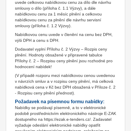
uvede celkovou nabídkovou cenu za dílo dle návrhu
smlouvy o dílo (příloha č. 1.1 Výzvy), a dále
nabídkovou cenu za 1 měsíc plnění a celkovou
nabídkovou cenu za plnění dle návrhu servisní
smlouvy (příloha č. 1.2 Výzvy).
Nabídkovou cenu uvede v členění na cenu bez DPH,
výši DPH a cenu s DPH.
Dodavatel vyplní Přílohu č. 2 Výzvy – Rozpis ceny
plnění. Hodnoty obsažené v připravené tabulce
Přílohy č. 2 – Rozpisu ceny plnění jsou rozhodné pro
hodnocení nabídek!
(V případě rozporu mezi nabídkovou cenou uvedenou
v návrzích smluv a v rozpisu ceny plnění, má celková
nabídková cena v Kč bez DPH obsažená v Příloze č. 2
- Rozpisu ceny plnění přednost).
Požadavek na písemnou formu nabídky:
Nabídky se podávají písemně, a to v elektronické
podobě prostřednictvím elektronického nástroje E-ZAK
dostupného na https://ezak.e-tenders.cz/. Zadavatel
vyžaduje odeslání elektronické nabídky opatřit