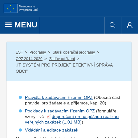
Přejít k obsahu
MENU
/
/
/
ESF
Programy
Starší operační programy
/
/
OPZ 2014-2020
Zadávací řízení
„IT SYSTÉM PRO PROJEKT EFEKTIVNÍ SPRÁVA
OBCÍ"
Pravidla k zadávacím řízením OPZ
(Obecná část
pravidel pro
žadatel
e a
příjemce
, kap. 20)
Podklady k zadávacím řízením OPZ
(formuláře,
vzory - vč.
doporučení pro úspěšnou realizaci
veřejných zakázek
)
Vkládání a editace zakázek