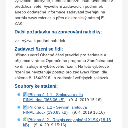
vysvětlení poskytne, nemusí dodržet lhůtu uvedenou v
předchozí větě. Vysvětlení zadávacích podmínek
anebo dodatečné informace zadavatel zveřejní na
portálu www.esfcr.cz a přes elektronický nástroj E-
ZAK.
Další požadavky na zpracování nabídky:
viz. Výzva k podání nabídek
Zadávací řízení se řídí:
účinnou verzí Obecné části pravidel pro žadatele a
příjemce v rámci Operačního programu Zaměstnanost
ke dni zahájení výběrového řízení. Na toto výběrové
řízení se nevztahuje postup pro zadávací řízení dle
zákona č. 134/2016., o zadávání veřejných zakázek.
Soubory ke stažení:
Příloha č. 1.1 - Smlouva o dílo
FINAL.doc
(9. 4. 2019 15:16)
Příloha č. 1.2 - Servisní smlouva
FINAL..docx
(9. 4. 2019 15:16)
Příloha č. 2 - Rozpis ceny plnění.XLSX
(9. 4. 2019 15:16)