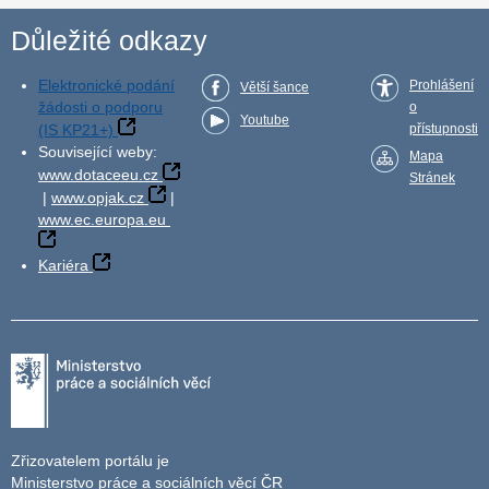
Důležité odkazy
Elektronické podání
Prohlášení
Větší šance
žádosti o podporu
o
Youtube
(IS KP21+)
přístupnosti
Související weby:
Mapa
www.dotaceeu.cz
Stránek
|
www.opjak.cz
|
www.ec.europa.eu
Kariéra
Zřizovatelem portálu je
Ministerstvo práce a sociálních věcí ČR