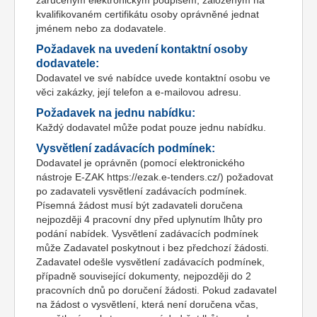
zaručeným elektronickým podpisem, založeným na
kvalifikovaném certifikátu osoby oprávněné jednat
jménem nebo za dodavatele.
Požadavek na uvedení kontaktní osoby
dodavatele:
Dodavatel ve své nabídce uvede kontaktní osobu ve
věci zakázky, její telefon a e-mailovou adresu.
Požadavek na jednu nabídku:
Každý dodavatel může podat pouze jednu nabídku.
Vysvětlení zadávacích podmínek:
Dodavatel je oprávněn (pomocí elektronického
nástroje E-ZAK https://ezak.e-tenders.cz/) požadovat
po zadavateli vysvětlení zadávacích podmínek.
Písemná žádost musí být zadavateli doručena
nejpozději 4 pracovní dny před uplynutím lhůty pro
podání nabídek. Vysvětlení zadávacích podmínek
může Zadavatel poskytnout i bez předchozí žádosti.
Zadavatel odešle vysvětlení zadávacích podmínek,
případně související dokumenty, nejpozději do 2
pracovních dnů po doručení žádosti. Pokud zadavatel
na žádost o vysvětlení, která není doručena včas,