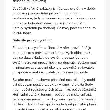
zkušebnímu provozu).
Součástí veřejné zakázky je i úprava systému v době
provozu (tj. po pilotním provozu a po období
customizace, tedy po konečném předání systému) ve
formě osobohodin/člověkohodin („manhours“; tj.
úpravy systému po dodání). Celkový počet manhours
je 200 hodin.
Důležité prvky systému:
Zásadní pro systém a činnosti v něm prováděné je
propojenost a provázanost jednotlivých oblastí tak,
aby se data vkládala do systému pouze jednou a
systém zároveň upozorňoval na duplicity. Systém musí
minimalizovat pracovní úkony pracovníků zadavatele
při správě a realizaci vzdělávání v rámci projektu.
Systém musí obsahovat příslušné nástroje, aby mohl
být sledován postup a pokrok v rámci projektu (tedy
např. počet registrovaných účastníků; počet účastníků,
kteří splní dané kritérium – počet hodin školení aj.),
tedy systém musí umožnit vytváření reportů a zasílání
notifikací. Report se typicky bude týkat průběhu plnění
projektu (např. počet účastníků projektu; počet