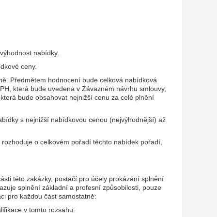
 výhodnost nabídky.
ídkové ceny.
tně. Předmětem hodnocení bude celková nabídková
 DPH, která bude uvedena v Závazném návrhu smlouvy,
 která bude obsahovat nejnižší cenu za celé plnění
bídky s nejnižší nabídkovou cenou (nejvýhodnější) až
k rozhoduje o celkovém pořadí těchto nabídek pořadí,
sti této zakázky, postačí pro účely prokázání splnění
kazuje splnění základní a profesní způsobilosti, pouze
kaci pro každou část samostatně:
lifikace v tomto rozsahu: