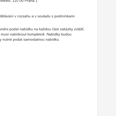
 Město, 110 00 Praha 1
dělávání v rozsahu a v souladu s podmínkami
ávněni podat nabídku na každou část zakázky zvlášť,
ak musí nabídnout kompletně. Nabídky budou
y nutné podat samostatnou nabídku.
: