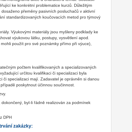
řující ke konkrétní problematice kurzů. Důležitým
lo dosaženo přeměny pasivních posluchačů v aktivní
vání standardizovaných koučovacích metod pro týmový
riály. Výukovými materiály jsou myšleny podklady ke
hovat výukovou látku, postupy, vysvětlení apod.
e mohli použít pro své poznámky přímo při výuce),
ostatečným počtem kvalifikovaných a specializovaných
yžadující určitou kvalifikaci či specializaci byla
i či specializaci mají. Zadavatel je oprávněn si danou
m případě poskytnout účinnou součinnost.
zvy.
 dokončený, byl-li řádně realizován za podmínek
ez DPH
rvání zakázky: