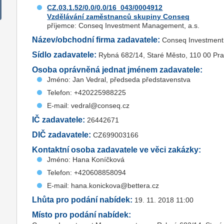
CZ.03.1.52/0.0/0.0/16_043/0004912
Vzdělávání zaměstnanců skupiny Conseq
příjemce: Conseq Investment Management, a.s.
Název/obchodní firma zadavatele:
Conseq Investment
Sídlo zadavatele:
Rybná 682/14, Staré Město, 110 00 Pr
Osoba oprávněná jednat jménem zadavatele:
Jméno: Jan Vedral, předseda představenstva
Telefon: +420225988225
E-mail: vedral@conseq.cz
IČ zadavatele:
26442671
DIČ zadavatele:
CZ699003166
Kontaktní osoba zadavatele ve věci zakázky:
Jméno: Hana Koníčková
Telefon: +420608858094
E-mail: hana.konickova@bettera.cz
Lhůta pro podání nabídek:
19. 11. 2018 11:00
Místo pro podání nabídek: