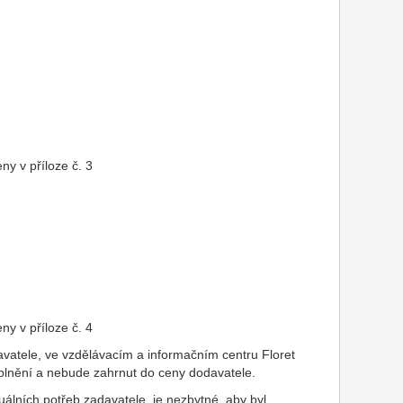
y v příloze č. 3
y v příloze č. 4
vatele, ve vzdělávacím a informačním centru Floret
plnění a nebude zahrnut do ceny dodavatele.
uálních potřeb zadavatele, je nezbytné, aby byl