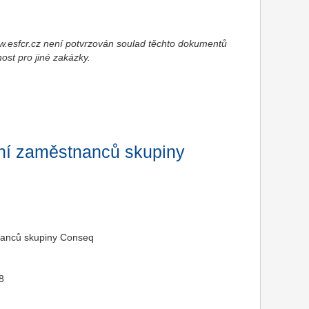
esfcr.cz není potvrzován soulad těchto dokumentů
nost pro jiné zakázky.
ní zaměstnanců skupiny
nanců skupiny Conseq
8