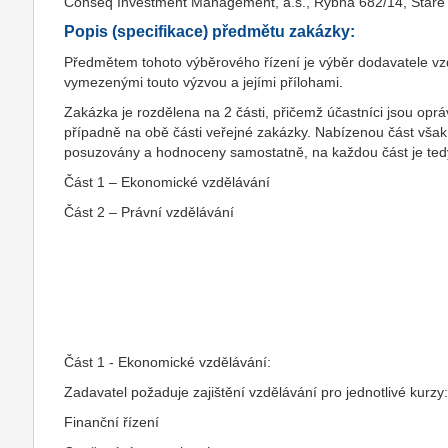
Conseq Investment Management, a.s., Rybná 682/14, Staré
Popis (specifikace) předmětu zakázky:
Předmětem tohoto výběrového řízení je výběr dodavatele vz
vymezenými touto výzvou a jejími přílohami.
Zakázka je rozdělena na 2 části, přičemž účastníci jsou opr
případně na obě části veřejné zakázky. Nabízenou část vš
posuzovány a hodnoceny samostatně, na každou část je ted
Část 1 – Ekonomické vzdělávání
Část 2 – Právní vzdělávání
Část 1 - Ekonomické vzdělávání:
Zadavatel požaduje zajištění vzdělávání pro jednotlivé kurzy
Finanční řízení