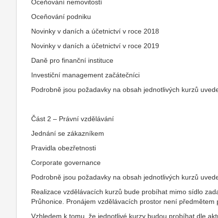
Oceňování nemovitostí
Oceňování podniku
Novinky v daních a účetnictví v roce 2018
Novinky v daních a účetnictví v roce 2019
Daně pro finanční instituce
Investiční management začátečníci
Podrobně jsou požadavky na obsah jednotlivých kurzů uveden
Část 2 – Právní vzdělávání
Jednání se zákazníkem
Pravidla obezřetnosti
Corporate governance
Podrobně jsou požadavky na obsah jednotlivých kurzů uveden
Realizace vzdělávacích kurzů bude probíhat mimo sídlo zada
Průhonice. Pronájem vzdělávacích prostor není předmětem 
Vzhledem k tomu, že jednotlivé kurzy budou probíhat dle akt