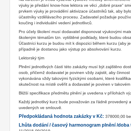
výuky je předání know-how lektora ve věci „dobré praxe“ smě
prvkem výuky je provádění aktivizace účastníků tak, aby by
účastníky vzdělávacího procesu. Zadavatel požaduje použí
koučing i individuální vedení jednotlivců.
Pro účely školení musí dodavatel disponovat výukovými mate
školeným tématům tzn. vytištěné podklady, které budou obsa
Účastníci kurzu je budou mít k dispozici během kurzu (aby j
případně je dostanou jako výstup po absolvování kurzu.
Lektorský tým
Plnění jednotlivých částí této zakázky musí být zajištěno d
osob, přičemž dodavatel je povinen vždy zajistit, aby činnost v
vykonávána vždy takovými fyzickými osobami, které kvalifikac
skutečnost na místě ověřit a dodavatel je povinen v takové
Bližší specifikace předmětu plnění je uvedena v přílohách vý
Každý jednotlivý kurz bude považován za řádně provedený a
uvedených ve smlouvě.
Předpokládaná hodnota zakázky v Kč:
378000,00 b
Lhůta dodání / časový harmonogram plnění /doba t