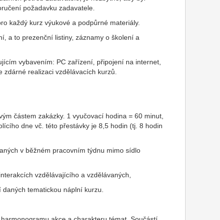
doručení požadavku zadavatele.
ro každý kurz výukové a podpůrné materiály.
, a to prezenční listiny, záznamy o školení a
jícím vybavením: PC zařízení, připojení na internet,
e zdárné realizaci vzdělávacích kurzů.
livým částem zakázky. 1 vyučovací hodina = 60 minut,
cího dne vč. této přestávky je 8,5 hodin (tj. 8 hodin
ovaných v běžném pracovním týdnu mimo sídlo
nterakcích vzdělávajícího a vzdělávaných,
í daných tematickou náplní kurzu.
ě harmonogramu akce a charakteru témat. Součástí