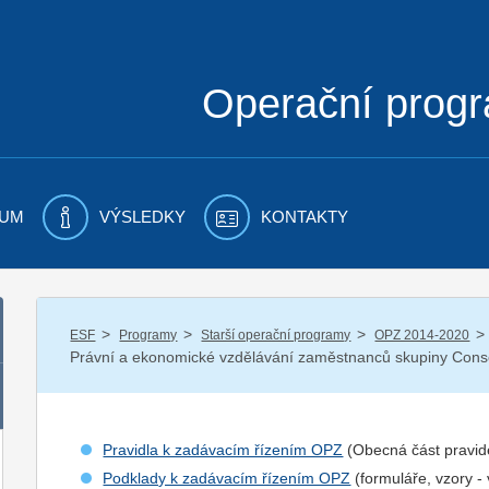
Operační prog
UM
VÝSLEDKY
KONTAKTY
/
/
/
/
ESF
Programy
Starší operační programy
OPZ 2014-2020
Právní a ekonomické vzdělávání zaměstnanců skupiny Con
Pravidla k zadávacím řízením OPZ
(Obecná část pravid
Podklady k zadávacím řízením OPZ
(formuláře, vzory -