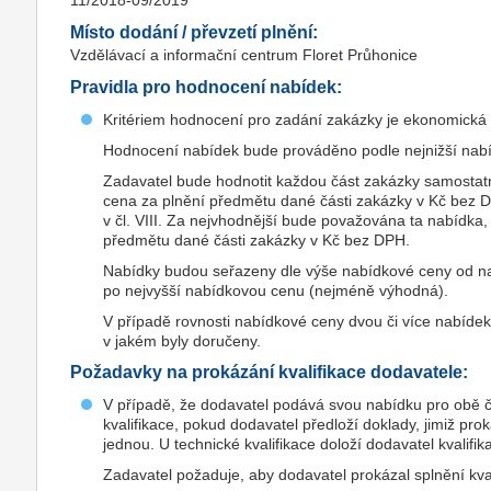
11/2018-09/2019
Místo dodání / převzetí plnění:
Vzdělávací a informační centrum Floret Průhonice
Pravidla pro hodnocení nabídek:
Kritériem hodnocení pro zadání zakázky je ekonomická
Hodnocení nabídek bude prováděno podle nejnižší nab
Zadavatel bude hodnotit každou část zakázky samosta
cena za plnění předmětu dané části zakázky v Kč bez
v čl. VIII. Za nejvhodnější bude považována ta nabídka,
předmětu dané části zakázky v Kč bez DPH.
Nabídky budou seřazeny dle výše nabídkové ceny od na
po nejvyšší nabídkovou cenu (nejméně výhodná).
V případě rovnosti nabídkové ceny dvou či více nabíde
v jakém byly doručeny.
Požadavky na prokázání kvalifikace dodavatele:
V případě, že dodavatel podává svou nabídku pro obě čá
kvalifikace, pokud dodavatel předloží doklady, jimiž pro
jednou. U technické kvalifikace doloží dodavatel kvalifi
Zadavatel požaduje, aby dodavatel prokázal splnění kva