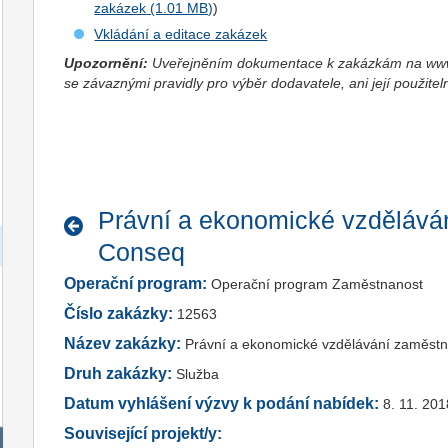
zakázek
)
Vkládání a editace zakázek
Upozornění:
Uveřejněním dokumentace k zakázkám na www.
se závaznými pravidly pro výběr dodavatele, ani její použitel
Právní a ekonomické vzdělává
Conseq
Operační program:
Operační program Zaměstnanost
Číslo zakázky:
12563
Název zakázky:
Právní a ekonomické vzdělávání zaměst
Druh zakázky:
Služba
Datum vyhlášení výzvy k podání nabídek:
8. 11. 201
Související projekt/y: