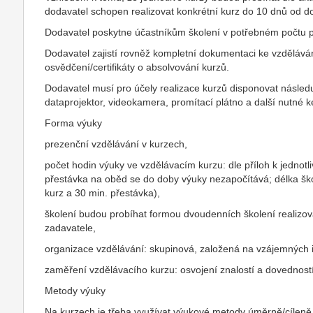
dodavatel schopen realizovat konkrétní kurz do 10 dnů od 
Dodavatel poskytne účastníkům školení v potřebném počtu p
Dodavatel zajistí rovněž kompletní dokumentaci ke vzdělávání
osvědčení/certifikáty o absolvování kurzů.
Dodavatel musí pro účely realizace kurzů disponovat následu
dataprojektor, videokamera, promítací plátno a další nutné k
Forma výuky
prezenční vzdělávání v kurzech,
počet hodin výuky ve vzdělávacím kurzu: dle příloh k jednot
přestávka na oběd se do doby výuky nezapočítává; délka školí
kurz a 30 min. přestávka),
školení budou probíhat formou dvoudenních školení realiz
zadavatele,
organizace vzdělávání: skupinová, založená na vzájemných i
zaměření vzdělávacího kurzu: osvojení znalostí a dovednost
Metody výuky
Na kurzech je třeba využívat výukové metody úměrně/cílen