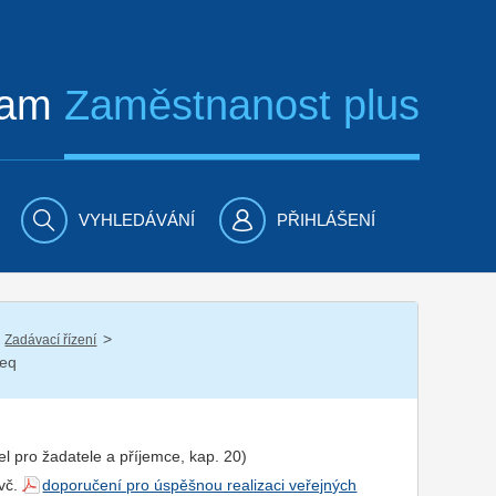
ram
Zaměstnanost plus
VYHLEDÁVÁNÍ
PŘIHLÁŠENÍ
/
Zadávací řízení
seq
el pro
žadatel
e a
příjemce
, kap. 20)
 vč.
doporučení pro úspěšnou realizaci veřejných