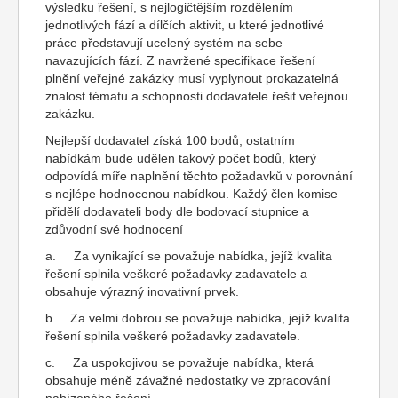
výsledku řešení, s nejlogičtějším rozdělením
jednotlivých fází a dílčích aktivit, u které jednotlivé
práce představují ucelený systém na sebe
navazujících fází. Z navržené specifikace řešení
plnění veřejné zakázky musí vyplynout prokazatelná
znalost tématu a schopnosti dodavatele řešit veřejnou
zakázku.
Nejlepší dodavatel získá 100 bodů, ostatním
nabídkám bude udělen takový počet bodů, který
odpovídá míře naplnění těchto požadavků v porovnání
s nejlépe hodnocenou nabídkou. Každý člen komise
přidělí dodavateli body dle bodovací stupnice a
zdůvodní své hodnocení
a. Za vynikající se považuje nabídka, jejíž kvalita
řešení splnila veškeré požadavky zadavatele a
obsahuje výrazný inovativní prvek.
b. Za velmi dobrou se považuje nabídka, jejíž kvalita
řešení splnila veškeré požadavky zadavatele.
c. Za uspokojivou se považuje nabídka, která
obsahuje méně závažné nedostatky ve zpracování