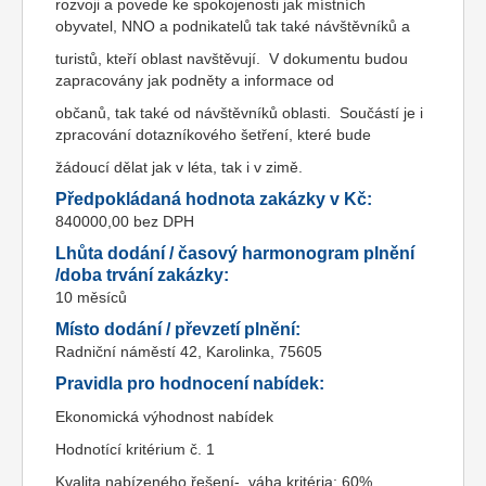
rozvoji a povede ke spokojenosti jak místních
obyvatel, NNO a podnikatelů tak také návštěvníků a
turistů, kteří oblast navštěvují. V dokumentu budou
zapracovány jak podněty a informace od
občanů, tak také od návštěvníků oblasti. Součástí je i
zpracování dotazníkového šetření, které bude
žádoucí dělat jak v léta, tak i v zimě.
Předpokládaná hodnota zakázky v Kč:
840000,00 bez DPH
Lhůta dodání / časový harmonogram plnění
/doba trvání zakázky:
10 měsíců
Místo dodání / převzetí plnění:
Radniční náměstí 42, Karolinka, 75605
Pravidla pro hodnocení nabídek:
Ekonomická výhodnost nabídek
Hodnotící kritérium č. 1
Kvalita nabízeného řešení- váha kritéria: 60%