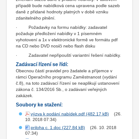
případě bude nabídková cena upravena podle sazeb
daně z přidané hodnoty platných v době vzniku
zdanitelného plnění.
· Požadavky na formu nabídky: zadavatel
požaduje předložení nabídky v 1 písemném
vyhotovení a 1x v elektronické formě ve formátu pdf
na CD nebo DVD nosiči nebo flash disku
· Zadavatel nepřipouští variantní řešení nabídky.
Zadávací řízení se řídí:
Obecnou částí pravidel pro žadatele a příjemce v
rámci Operačního programu Zaměstnanost (vydání
č.8), na toto zadávací řízení se neaplikují ustanovení
zákona č. 134/2016 Sb., o zadávaní veřejných
zakázek.
Soubory ke stažení:
výzva k podání nabídek.pdf
(26.
10. 2018 07:34)
priloha c. 1.doc
(26. 10. 2018
07:34)