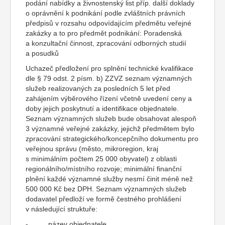
podání nabídky a živnostenský list příp. další doklady
o oprávnění k podnikání podle zvláštních právních
předpisů v rozsahu odpovídajícím předmětu veřejné
zakázky a to pro předmět podnikání: Poradenská
a konzultační činnost, zpracování odborných studií
a posudků
Uchazeč předložení pro splnění technické kvalifikace
dle § 79 odst. 2 písm. b) ZZVZ seznam významných
služeb realizovaných za posledních 5 let před
zahájením výběrového řízení včetně uvedení ceny a
doby jejich poskytnutí a identifikace objednatele.
Seznam významných služeb bude obsahovat alespoň
3 významné veřejné zakázky, jejichž předmětem bylo
zpracování strategického/koncepčního dokumentu pro
veřejnou správu (město, mikroregion, kraj
s minimálním počtem 25 000 obyvatel) z oblasti
regionálního/místního rozvoje; minimální finanční
plnění každé významné služby nesmí činit méně než
500 000 Kč bez DPH. Seznam významných služeb
dodavatel předloží ve formě čestného prohlášení
v následující struktuře:
- název objednatele,