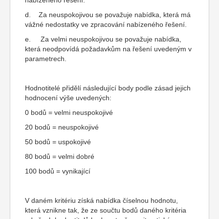
nabízeného řešení.
d. Za neuspokojivou se považuje nabídka, která má
vážné nedostatky ve zpracování nabízeného řešení.
e. Za velmi neuspokojivou se považuje nabídka,
která neodpovídá požadavkům na řešení uvedeným v
parametrech.
Hodnotitelé přidělí následující body podle zásad jejich
hodnocení výše uvedených:
0 bodů = velmi neuspokojivé
20 bodů = neuspokojivé
50 bodů = uspokojivé
80 bodů = velmi dobré
100 bodů = vynikající
V daném kritériu získá nabídka číselnou hodnotu,
která vznikne tak, že ze součtu bodů daného kritéria