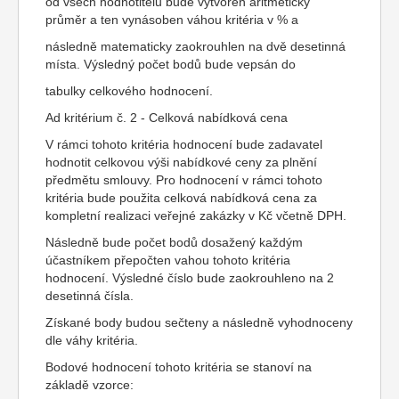
od všech hodnotitelů bude vytvořen aritmetický
průměr a ten vynásoben váhou kritéria v % a
následně matematicky zaokrouhlen na dvě desetinná
místa. Výsledný počet bodů bude vepsán do
tabulky celkového hodnocení.
Ad kritérium č. 2 - Celková nabídková cena
V rámci tohoto kritéria hodnocení bude zadavatel
hodnotit celkovou výši nabídkové ceny za plnění
předmětu smlouvy. Pro hodnocení v rámci tohoto
kritéria bude použita celková nabídková cena za
kompletní realizaci veřejné zakázky v Kč včetně DPH.
Následně bude počet bodů dosažený každým
účastníkem přepočten vahou tohoto kritéria
hodnocení. Výsledné číslo bude zaokrouhleno na 2
desetinná čísla.
Získané body budou sečteny a následně vyhodnoceny
dle váhy kritéria.
Bodové hodnocení tohoto kritéria se stanoví na
základě vzorce: