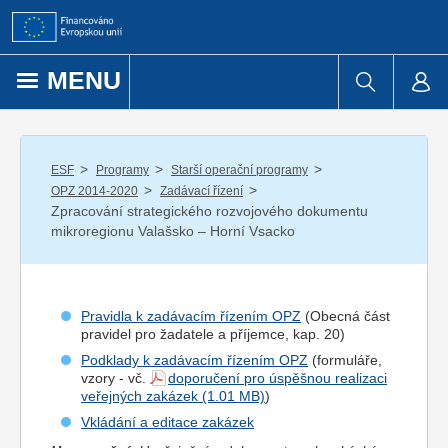
Přejít k obsahu
MENU
/
/
/
ESF
Programy
Starší operační programy
/
/
OPZ 2014-2020
Zadávací řízení
Zpracování strategického rozvojového dokumentu
mikroregionu Valašsko – Horní Vsacko
Pravidla k zadávacím řízením OPZ
(Obecná část
pravidel pro
žadatel
e a
příjemce
, kap. 20)
Podklady k zadávacím řízením OPZ
(formuláře,
vzory - vč.
doporučení pro úspěšnou realizaci
veřejných zakázek
)
Vkládání a editace zakázek