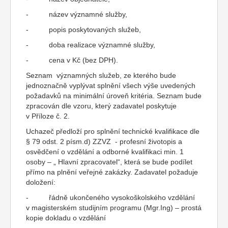
- název významné služby,
- popis poskytovaných služeb,
- doba realizace významné služby,
- cena v Kč (bez DPH).
Seznam významných služeb, ze kterého bude
jednoznačně vyplývat splnění všech výše uvedených
požadavků na minimální úroveň kritéria. Seznam bude
zpracován dle vzoru, který zadavatel poskytuje
v Příloze č. 2.
Uchazeč předloží pro splnění technické kvalifikace dle
§ 79 odst. 2 písm.d) ZZVZ - profesní životopis a
osvědčení o vzdělání a odborné kvalifikaci min. 1
osoby – „ Hlavní zpracovatel“, která se bude podílet
přímo na plnění veřejné zakázky. Zadavatel požaduje
doložení:
- řádně ukončeného vysokoškolského vzdělání
v magisterském studijním programu (Mgr.Ing) – prostá
kopie dokladu o vzdělání