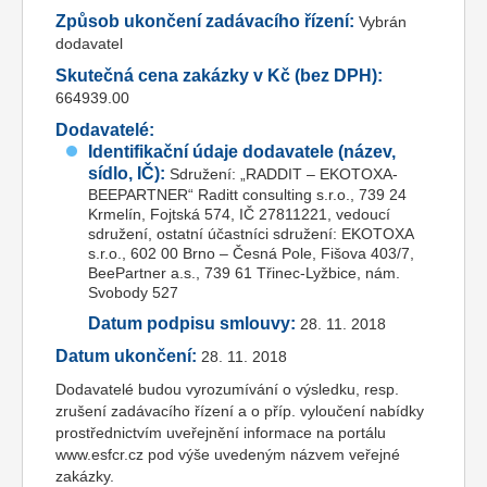
Způsob ukončení zadávacího řízení:
Vybrán
dodavatel
Skutečná cena zakázky v Kč (bez DPH):
664939.00
Dodavatelé:
Identifikační údaje dodavatele (název,
sídlo, IČ):
Sdružení: „RADDIT – EKOTOXA-
BEEPARTNER“ Raditt consulting s.r.o., 739 24
Krmelín, Fojtská 574, IČ 27811221, vedoucí
sdružení, ostatní účastníci sdružení: EKOTOXA
s.r.o., 602 00 Brno – Česná Pole, Fišova 403/7,
BeePartner a.s., 739 61 Třinec-Lyžbice, nám.
Svobody 527
Datum podpisu smlouvy:
28. 11. 2018
Datum ukončení:
28. 11. 2018
Dodavatelé budou vyrozumívání o výsledku, resp.
zrušení zadávacího řízení a o příp. vyloučení nabídky
prostřednictvím uveřejnění informace na portálu
www.esfcr.cz pod výše uvedeným názvem veřejné
zakázky.