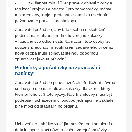
- zkušenost min. 10 let praxe v oblasti tvorby a
realizací projektů a strategií pro samosprávy, města,
mikroregiony, kraje –profesní životopis s uvedením
požadované praxe – prostá kopie
Zadavatel požaduje, aby tato osoba se skutečně
podílela na realizaci předmětu veřejné zakázky
v rozsahu své odbornosti. Nahrazení této osoby lze
pouze s předchozím souhlasem zadavatele, přičemž
nová osoba musí splňovat stejnou odbornou
způsobilost jako ta původní
Podmínky a požadavky na zpracování
nabídky:
Zadavatel požaduje po uchazečích předložení návrhu
smlouvy o dílo na realizaci zakázky dle vzoru, který
tvoří přílohu č. 3 této výzvy. Návrh smlouvy musí být
podepsán uchazečem či osobou jednající na základě
plné moci od statutárního orgánu.
Uchazeč do nabídky vloží jím navrženou kompletní a
detailní specifikaci návrhu plnění veřejné zakázky