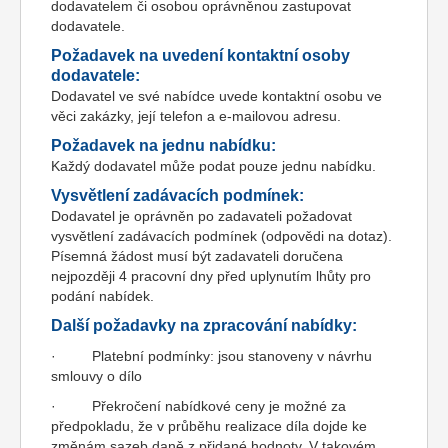
dodavatelem či osobou oprávněnou zastupovat
dodavatele.
Požadavek na uvedení kontaktní osoby
dodavatele:
Dodavatel ve své nabídce uvede kontaktní osobu ve
věci zakázky, její telefon a e-mailovou adresu.
Požadavek na jednu nabídku:
Každý dodavatel může podat pouze jednu nabídku.
Vysvětlení zadávacích podmínek:
Dodavatel je oprávněn po zadavateli požadovat
vysvětlení zadávacích podmínek (odpovědi na dotaz).
Písemná žádost musí být zadavateli doručena
nejpozději 4 pracovní dny před uplynutím lhůty pro
podání nabídek.
Další požadavky na zpracování nabídky:
· Platební podmínky: jsou stanoveny v návrhu
smlouvy o dílo
· Překročení nabídkové ceny je možné za
předpokladu, že v průběhu realizace díla dojde ke
změnám sazeb daně z přidané hodnoty. V takovém