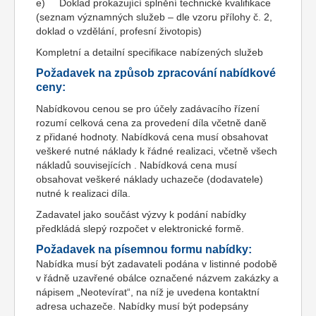
e) Doklad prokazující splnění technické kvalifikace
(seznam významných služeb – dle vzoru přílohy č. 2,
doklad o vzdělání, profesní životopis)
Kompletní a detailní specifikace nabízených služeb
Požadavek na způsob zpracování nabídkové
ceny:
Nabídkovou cenou se pro účely zadávacího řízení
rozumí celková cena za provedení díla včetně daně
z přidané hodnoty. Nabídková cena musí obsahovat
veškeré nutné náklady k řádné realizaci, včetně všech
nákladů souvisejících . Nabídková cena musí
obsahovat veškeré náklady uchazeče (dodavatele)
nutné k realizaci díla.
Zadavatel jako součást výzvy k podání nabídky
předkládá slepý rozpočet v elektronické formě.
Požadavek na písemnou formu nabídky:
Nabídka musí být zadavateli podána v listinné podobě
v řádně uzavřené obálce označené názvem zakázky a
nápisem „Neotevírat“, na níž je uvedena kontaktní
adresa uchazeče. Nabídky musí být podepsány