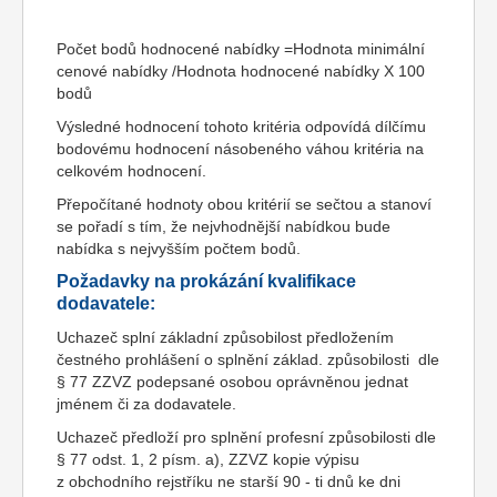
Počet bodů hodnocené nabídky =Hodnota minimální
cenové nabídky /Hodnota hodnocené nabídky X 100
bodů
Výsledné hodnocení tohoto kritéria odpovídá dílčímu
bodovému hodnocení násobeného váhou kritéria na
celkovém hodnocení.
Přepočítané hodnoty obou kritérií se sečtou a stanoví
se pořadí s tím, že nejvhodnější nabídkou bude
nabídka s nejvyšším počtem bodů.
Požadavky na prokázání kvalifikace
dodavatele:
Uchazeč splní základní způsobilost předložením
čestného prohlášení o splnění základ. způsobilosti dle
§ 77 ZZVZ podepsané osobou oprávněnou jednat
jménem či za dodavatele.
Uchazeč předloží pro splnění profesní způsobilosti dle
§ 77 odst. 1, 2 písm. a), ZZVZ kopie výpisu
z obchodního rejstříku ne starší 90 - ti dnů ke dni