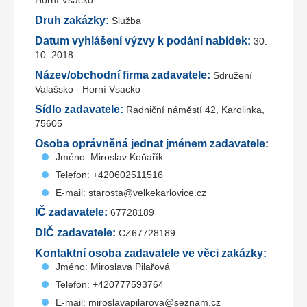
Horní Vsacko
Druh zakázky:
Služba
Datum vyhlášení výzvy k podání nabídek:
30.
10. 2018
Název/obchodní firma zadavatele:
Sdružení
Valašsko - Horní Vsacko
Sídlo zadavatele:
Radniční náměstí 42, Karolinka,
75605
Osoba oprávněná jednat jménem zadavatele:
Jméno: Miroslav Koňařík
Telefon: +420602511516
E-mail: starosta@velkekarlovice.cz
IČ zadavatele:
67728189
DIČ zadavatele:
CZ67728189
Kontaktní osoba zadavatele ve věci zakázky:
Jméno: Miroslava Pilařová
Telefon: +420777593764
E-mail: miroslavapilarova@seznam.cz