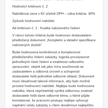
Hodnotící kritérium č. 2
Nabídková cena v Kč včetně DPH – váha kritéria: 40%
Způsob hodnocení nabídek:
Ad kritérium č. 1 - Kvalita nabízeného řešení
V rámci tohoto kritéria bude hodnocen dodavatelem
předložený dokument „Kompletní a detailní specifikace
nabízených služeb”
Bude hodnocena konkrétnost a komplexnost
předloženého řešení zakázky, logická provázanost
jednotlivých částí řešení a exaktnost celkového
zpracování, stejně tak jako míra součinnosti se
zadavatelem a odborná úroveň a schopnost
dodavatele řešit jednotlivé odborné oblasti. Dokument
musí obsahovat takové informace, aby bylo možné
provést hodnocení nabídek. Nejlépe bude hodnocena
nabídka, která nejzřetelněji vyniká odbornou znalostí
dodavatele řešit dané odborné téma, u které půjde
konstatovat, že pracovní postupy nejlépe vyhovují
naplnění účelu zakázky s cílem dosáhnout nejlepšího