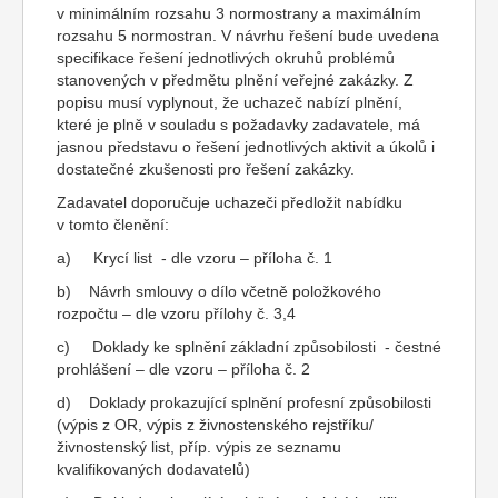
v minimálním rozsahu 3 normostrany a maximálním
rozsahu 5 normostran. V návrhu řešení bude uvedena
specifikace řešení jednotlivých okruhů problémů
stanovených v předmětu plnění veřejné zakázky. Z
popisu musí vyplynout, že uchazeč nabízí plnění,
které je plně v souladu s požadavky zadavatele, má
jasnou představu o řešení jednotlivých aktivit a úkolů i
dostatečné zkušenosti pro řešení zakázky.
Zadavatel doporučuje uchazeči předložit nabídku
v tomto členění:
a) Krycí list - dle vzoru – příloha č. 1
b) Návrh smlouvy o dílo včetně položkového
rozpočtu – dle vzoru přílohy č. 3,4
c) Doklady ke splnění základní způsobilosti - čestné
prohlášení – dle vzoru – příloha č. 2
d) Doklady prokazující splnění profesní způsobilosti
(výpis z OR, výpis z živnostenského rejstříku/
živnostenský list, příp. výpis ze seznamu
kvalifikovaných dodavatelů)