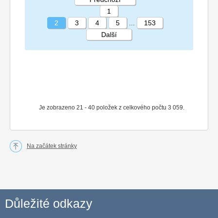
1
2
3
4
5
...
153
Další
STRÁNKA 2 153
Je zobrazeno 21 - 40 položek z celkového počtu 3 059.
Na začátek stránky
Důležité odkazy