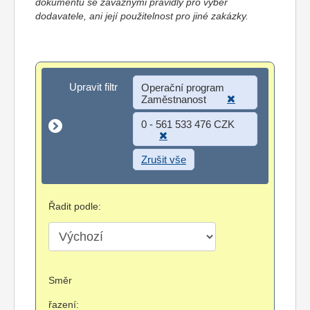
dokumentů se závaznými pravidly pro výběr
dodavatele, ani její použitelnost pro jiné zakázky.
Upravit filtr
Upravit filtr
Operační program
Zaměstnanost
0 - 561 533 476 CZK
Zrušit vše
Řadit podle:
Směr
řazení: