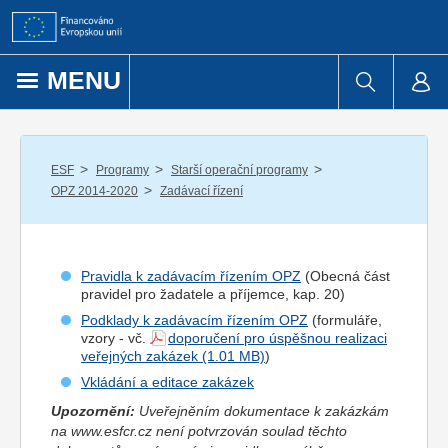
Přejít k obsahu
MENU
/
/
/
ESF
Programy
Starší operační programy
/
OPZ 2014-2020
Zadávací řízení
Pravidla k zadávacím řízením OPZ
(Obecná část
pravidel pro
žadatel
e a
příjemce
, kap. 20)
Podklady k zadávacím řízením OPZ
(formuláře,
vzory - vč.
doporučení pro úspěšnou realizaci
veřejných zakázek
)
Vkládání a editace zakázek
Upozornění:
Uveřejněním dokumentace k zakázkám
na www.esfcr.cz není potvrzován soulad těchto