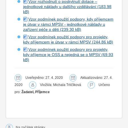
Vzor rozhodnutí o poskytnutí dotace –
jednotkové náklady u dalšího vzdělávání
Vzor podmínek použití podpory, kdy příjemcem
je útvar v rámci MPSV - jednotkové náklady u
zařízení péče o děti
Vzor podmínek použití podpory pro projekty,
kdy příjemcem je útvar v rámci MPSV
Vzor podmínek použití podpory pro projekty,
kdy příjemce je OSS a nejedná se o MPSV
Uveřejněno: 27. 4. 2020
Aktualizováno: 27. 4.
2020
Vložil/a: Michala Trličíková
Určeno
pro:
Žadatel, Příjemce
Na začátek stránky