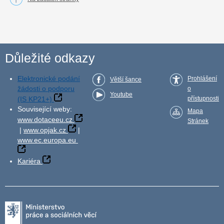
Důležité odkazy
Elektronické podání
Prohlášení
Větší šance
žádosti o podporu
o
Youtube
(IS KP21+)
přístupnosti
Související weby:
Mapa
www.dotaceeu.cz
Stránek
|
www.opjak.cz
|
www.ec.europa.eu
Kariéra