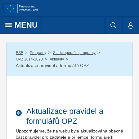
Přejít k obsahu
MENU
/
/
/
ESF
Programy
Starší operační programy
/
/
OPZ 2014-2020
Aktuality
Aktualizace pravidel a formulářů OPZ
Aktualizace pravidel a
formulářů OPZ
Upozorňujeme, že na webu byla aktualizována obecná
část pravidel pro žadatele a příjemce, formuláře k