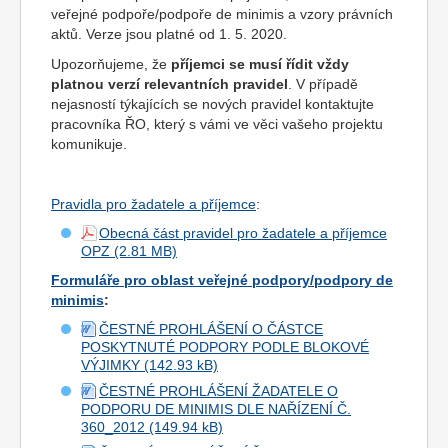
veřejné podpoře/podpoře de minimis a vzory právních
aktů. Verze jsou platné od 1. 5. 2020.
Upozorňujeme, že
příjemci se musí řídit vždy
platnou verzí relevantních pravidel
. V případě
nejasností týkajících se nových pravidel kontaktujte
pracovníka ŘO, který s vámi ve věci vašeho projektu
komunikuje.
Pravidla pro žadatele a příjemce
:
Obecná část pravidel pro žadatele a příjemce
OPZ
Formuláře pro oblast veřejné podpory/podpory de
minimis
:
ČESTNÉ PROHLÁŠENÍ O ČÁSTCE
POSKYTNUTÉ PODPORY PODLE BLOKOVÉ
VÝJIMKY
ČESTNÉ PROHLÁŠENÍ ŽADATELE O
PODPORU DE MINIMIS DLE NAŘÍZENÍ Č.
360_2012