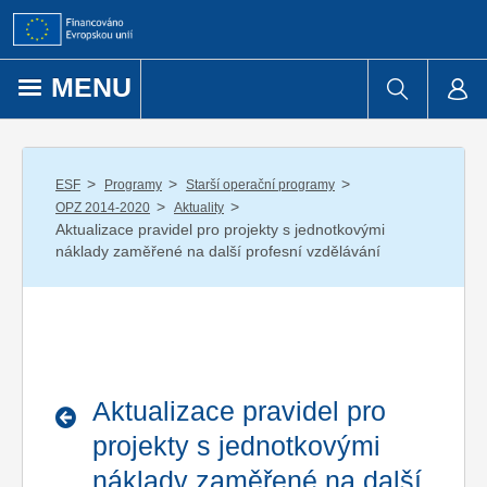
Přejít k obsahu
MENU
/
/
/
ESF
Programy
Starší operační programy
/
/
OPZ 2014-2020
Aktuality
Aktualizace pravidel pro projekty s jednotkovými
náklady zaměřené na další profesní vzdělávání
Aktualizace pravidel pro
projekty s jednotkovými
náklady zaměřené na další