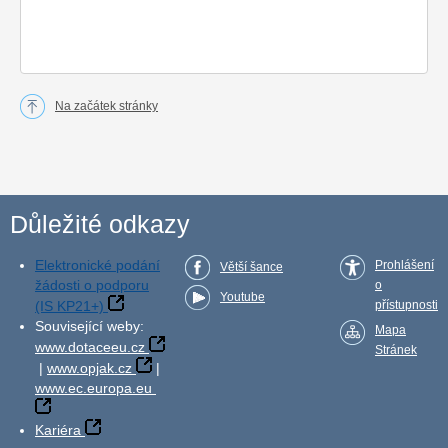
Na začátek stránky
Důležité odkazy
Elektronické podání
Prohlášení
Větší šance
žádosti o podporu
o
Youtube
(IS KP21+)
přístupnosti
Související weby:
Mapa
www.dotaceeu.cz
Stránek
|
www.opjak.cz
|
www.ec.europa.eu
Kariéra