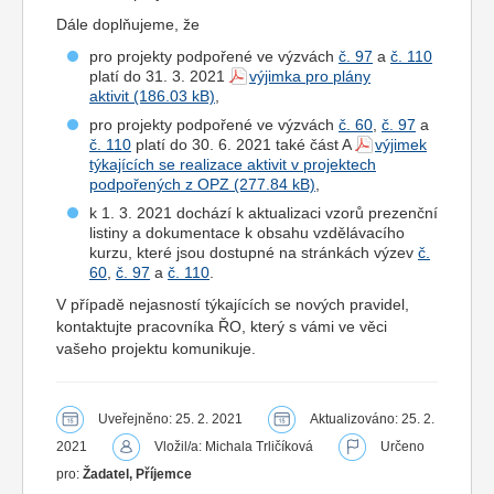
Dále doplňujeme, že
pro projekty podpořené ve výzvách
č. 97
a
č. 110
platí do 31. 3. 2021
výjimka pro plány
aktivit
,
pro projekty podpořené ve výzvách
č. 60
,
č. 97
a
č. 110
platí do 30. 6. 2021 také část A
výjimek
týkajících se realizace aktivit v projektech
podpořených z OPZ
,
k 1. 3. 2021 dochází k aktualizaci vzorů prezenční
listiny a dokumentace k obsahu vzdělávacího
kurzu, které jsou dostupné na stránkách výzev
č.
60
,
č. 97
a
č. 110
.
V případě nejasností týkajících se nových pravidel,
kontaktujte pracovníka ŘO, který s vámi ve věci
vašeho projektu komunikuje.
Uveřejněno: 25. 2. 2021
Aktualizováno: 25. 2.
2021
Vložil/a: Michala Trličíková
Určeno
pro:
Žadatel, Příjemce