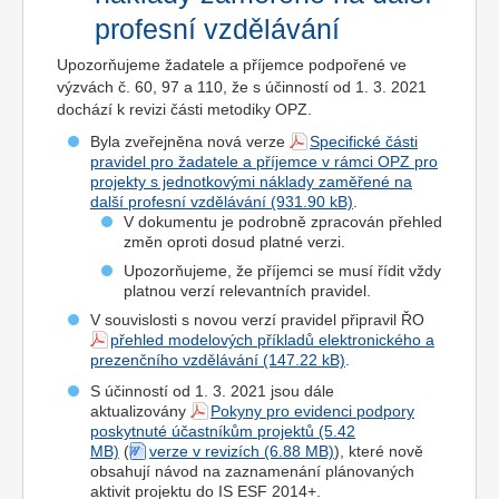
profesní vzdělávání
Upozorňujeme žadatele a příjemce podpořené ve
výzvách č. 60, 97 a 110, že s účinností od 1. 3. 2021
dochází k revizi části metodiky OPZ.
Byla zveřejněna nová verze
Specifické části
pravidel pro žadatele a příjemce v rámci OPZ pro
projekty s jednotkovými náklady zaměřené na
další profesní vzdělávání
.
V dokumentu je podrobně zpracován přehled
změn oproti dosud platné verzi.
Upozorňujeme, že příjemci se musí řídit vždy
platnou verzí relevantních pravidel.
V souvislosti s novou verzí pravidel připravil ŘO
přehled modelových příkladů elektronického a
prezenčního vzdělávání
.
S účinností od 1. 3. 2021 jsou dále
aktualizovány
Pokyny pro evidenci podpory
poskytnuté účastníkům projektů
(
verze v revizích
), které nově
obsahují návod na zaznamenání plánovaných
aktivit projektu do IS ESF 2014+.