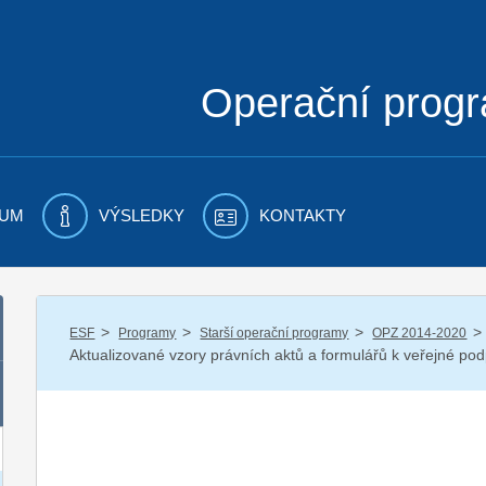
Operační prog
UM
VÝSLEDKY
KONTAKTY
/
/
/
/
ESF
Programy
Starší operační programy
OPZ 2014-2020
Aktualizované vzory právních aktů a formulářů k veřejné p