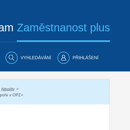
ram
Zaměstnanost plus
VYHLEDÁVÁNÍ
PŘIHLÁŠENÍ
/
Aktuality
odpoře v OPZ+