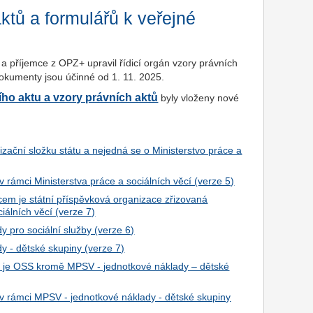
ktů a formulářů k veřejné
e a příjemce z OPZ+ upravil řídicí orgán vzory právních
okumenty jsou účinné od 1. 11. 2025.
ho aktu a vzory právních aktů
byly vloženy nové
zační složku státu a nejedná se o Ministerstvo práce a
 rámci Ministerstva práce a sociálních věcí (verze 5)
cem je státní příspěvková organizace zřizovaná
iálních věcí (verze 7)
y pro sociální služby (verze 6)
y - dětské skupiny (verze 7)
y je OSS kromě MPSV - jednotkové náklady – dětské
 v rámci MPSV - jednotkové náklady - dětské skupiny