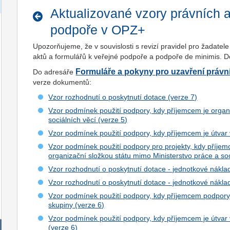
Aktualizované vzory právních a
podpoře v OPZ+
Upozorňujeme, že v souvislosti s revizí pravidel pro žadatel
aktů a formulářů k veřejné podpoře a podpoře de minimis. D
Formuláře a pokyny pro uzavření právní
Do adresáře
verze dokumentů:
Vzor rozhodnutí o poskytnutí dotace (verze 7)
Vzor podmínek použití podpory, kdy příjemcem je organi
sociálních věcí (verze 5)
Vzor podmínek použití podpory, kdy příjemcem je útvar v
Vzor podmínek použití podpory pro projekty, kdy příjem
organizační složkou státu mimo Ministerstvo práce a soc
Vzor rozhodnutí o poskytnutí dotace - jednotkové náklad
Vzor rozhodnutí o poskytnutí dotace - jednotkové náklad
Vzor podmínek použití podpory, kdy příjemcem podpor
skupiny (verze 6)
Vzor podmínek použití podpory, kdy příjemcem je útvar
(verze 6)