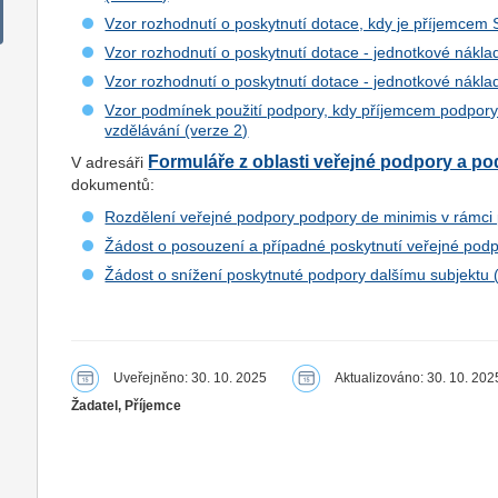
Vzor rozhodnutí o poskytnutí dotace, kdy je příjemcem 
Vzor rozhodnutí o poskytnutí dotace - jednotkové náklad
Vzor rozhodnutí o poskytnutí dotace - jednotkové náklad
Vzor podmínek použití podpory, kdy příjemcem podpory
vzdělávání (verze 2)
Formuláře z oblasti veřejné podpory a p
V adresáři
dokumentů:
Rozdělení veřejné podpory podpory de minimis v rámci 
Žádost o posouzení a případné poskytnutí veřejné podp
Žádost o snížení poskytnuté podpory dalšímu subjektu 
Uveřejněno: 30. 10. 2025
Aktualizováno: 30. 10. 202
Žadatel, Příjemce