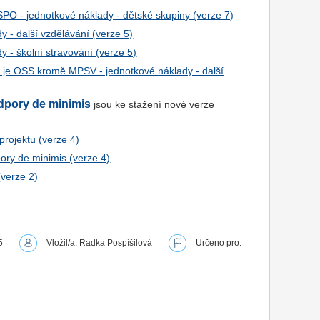
SPO - jednotkové náklady - dětské skupiny (verze 7)
y - další vzdělávání (verze 5)
y - školní stravování (verze 5)
 je OSS kromě MPSV - jednotkové náklady - další
odpory de minimis
jsou ke stažení nové verze
projektu (verze 4)
ory de minimis (verze 4)
(verze 2)
5
Vložil/a: Radka Pospíšilová
Určeno pro: