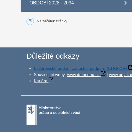
OBDOBÍ 2028 - 2034
Na začátek stránky
Důležité odkazy
Elektronické podání žádosti o podporu (IS KP21+)
Související weby:
www.dotaceeu.cz
|
www.opjak.c
Kariéra