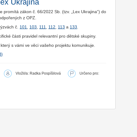
ex Ukrajina
e promítá zákon č. 66/2022 Sb. (tzv. „Lex Ukrajina“) do
 podpořených z OPZ.
výzvách č.
101
,
103
,
111
,
112
,
113
a
133
.
ifické části pravidel relevantní pro dětské skupiny.
 který s vámi ve věci vašeho projektu komunikuje.
Vložil/a: Radka Pospíšilová
Určeno pro: