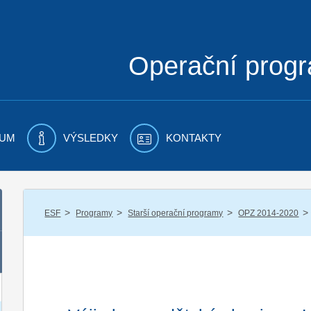
Operační prog
UM
VÝSLEDKY
KONTAKTY
/
/
/
/
ESF
Programy
Starší operační programy
OPZ 2014-2020