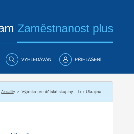
ram
Zaměstnanost plus
VYHLEDÁVÁNÍ
PŘIHLÁŠENÍ
/
Výjimka pro dětské skupiny – Lex Ukrajina
Aktuality