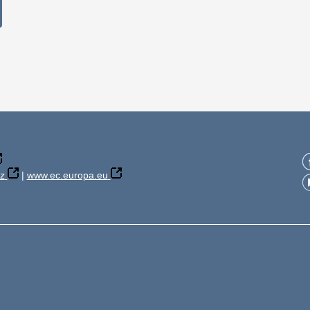
z
|
www.ec.europa.eu