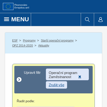
Přejít k obsahu
MENU
/
/
/
ESF
Programy
Starší operační programy
/
OPZ 2014-2020
Aktuality
Upravit filtr
Upravit filtr
Operační program
Zaměstnanost
Zrušit vše
Řadit podle: