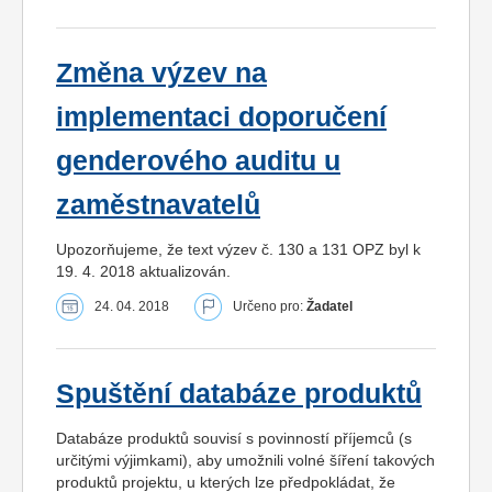
Změna výzev na
implementaci doporučení
genderového auditu u
zaměstnavatelů
Upozorňujeme, že text výzev č. 130 a 131 OPZ byl k
19. 4. 2018 aktualizován.
24. 04. 2018
Určeno pro:
Žadatel
Spuštění databáze produktů
Databáze produktů souvisí s povinností příjemců (s
určitými výjimkami), aby umožnili volné šíření takových
produktů projektu, u kterých lze předpokládat, že