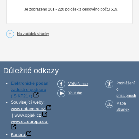
Je zobrazeno 201 - 220 položek z celkového počtu 519.
Na začátek stránky
Důležité odkazy
Elektronické podání
Prohlášení
Větší šance
žádosti o podporu
o
Youtube
(IS KP21+)
přístupnosti
Související weby:
Mapa
www.dotaceeu.cz
Stránek
|
www.opjak.cz
|
www.ec.europa.eu
Kariéra