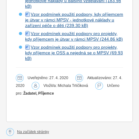
jednotkové náklady u dalšího vzdělávání
Vzor podmínek použití podpory, kdy příjemcem
je útvar v rámci MPSV - jednotkové náklady u
zařízení péče o děti
Vzor podmínek použití podpory pro projekty,
kdy příjemcem je útvar v rámci MPSV
Vzor podmínek použití podpory pro projekty,
kdy příjemce je OSS a nejedná se o MPSV
Uveřejněno: 27. 4. 2020
Aktualizováno: 27. 4.
2020
Vložil/a: Michala Trličíková
Určeno
pro:
Žadatel, Příjemce
Na začátek stránky