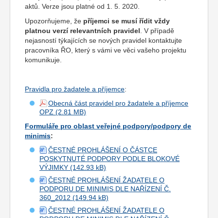
aktů. Verze jsou platné od 1. 5. 2020.
Upozorňujeme, že
příjemci se musí řídit vždy
platnou verzí relevantních pravidel
. V případě
nejasností týkajících se nových pravidel kontaktujte
pracovníka ŘO, který s vámi ve věci vašeho projektu
komunikuje.
Pravidla pro žadatele a příjemce
:
Obecná část pravidel pro žadatele a příjemce
OPZ
Formuláře pro oblast veřejné podpory/podpory de
minimis
:
ČESTNÉ PROHLÁŠENÍ O ČÁSTCE
POSKYTNUTÉ PODPORY PODLE BLOKOVÉ
VÝJIMKY
ČESTNÉ PROHLÁŠENÍ ŽADATELE O
PODPORU DE MINIMIS DLE NAŘÍZENÍ Č.
360_2012
ČESTNÉ PROHLÁŠENÍ ŽADATELE O