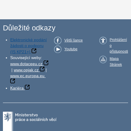
Důležité odkazy
Elektronické podání
Prohlášení
Větší šance
žádosti o podporu
o
Youtube
(IS KP21+)
přístupnosti
Související weby:
Mapa
www.dotaceeu.cz
Stránek
|
www.opjak.cz
|
www.ec.europa.eu
Kariéra