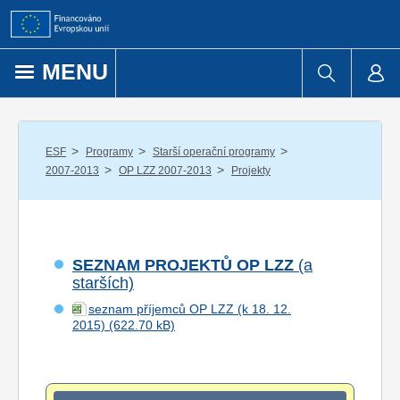
Přejít k obsahu
MENU
/
/
/
ESF
Programy
Starší operační programy
/
/
2007-2013
OP LZZ 2007-2013
Projekty
SEZNAM PROJEKTŮ OP LZZ
(a
starších)
seznam příjemců OP LZZ (k 18. 12.
2015)