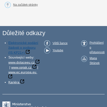
Na začátek stránky
Důležité odkazy
Elektronické podání
Prohlášení
Větší šance
žádosti o podporu
o
Youtube
(IS KP21+)
přístupnosti
Související weby:
Mapa
www.dotaceeu.cz
Stránek
|
www.opjak.cz
|
www.ec.europa.eu
Kariéra