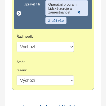
Upravit filtr
Upravit filtr
Operační program
Lidské zdroje a
zaměstnanost
Zrušit vše
Řadit podle:
Směr
řazení: