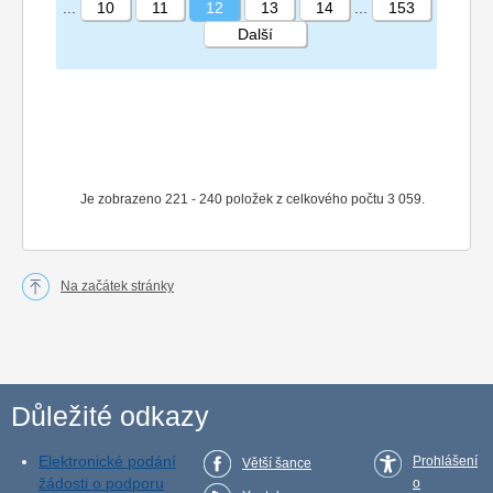
...
10
11
12
13
14
...
153
Další
STRÁNKA 12 153
Je zobrazeno 221 - 240 položek z celkového počtu 3 059.
Na začátek stránky
Důležité odkazy
Elektronické podání
Prohlášení
Větší šance
žádosti o podporu
o