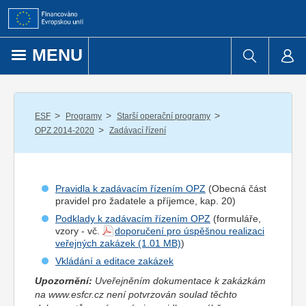
Přejít k obsahu
MENU
/
/
/
ESF
Programy
Starší operační programy
/
OPZ 2014-2020
Zadávací řízení
Pravidla k zadávacím řízením OPZ
(Obecná část
pravidel pro
žadatel
e a
příjemce
, kap. 20)
Podklady k zadávacím řízením OPZ
(formuláře,
vzory - vč.
doporučení pro úspěšnou realizaci
veřejných zakázek
)
Vkládání a editace zakázek
Upozornění:
Uveřejněním dokumentace k zakázkám
na www.esfcr.cz není potvrzován soulad těchto