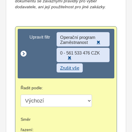
dokumentů se závaznými pravidly pro výběr
dodavatele, ani její použitelnost pro jiné zakázky.
Upravit filtr
Upravit filtr
Operační program
Zaměstnanost
0 - 561 533 476 CZK
Zrušit vše
Řadit podle:
Směr
řazení: