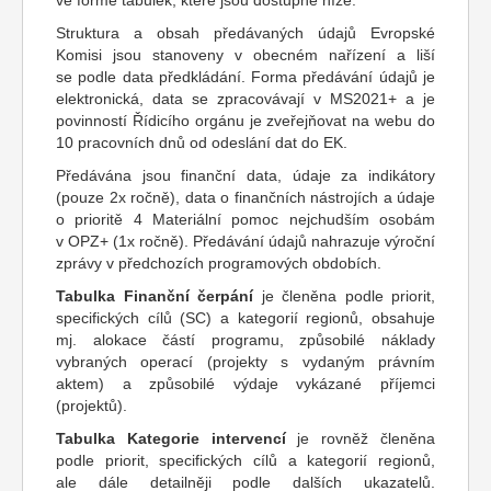
ve formě tabulek, které jsou dostupné níže.
Struktura a obsah předávaných údajů Evropské
Komisi jsou stanoveny v obecném nařízení a liší
se podle data předkládání. Forma předávání údajů je
elektronická, data se zpracovávají v MS2021+ a je
povinností Řídicího orgánu je zveřejňovat na webu do
10 pracovních dnů od odeslání dat do EK.
Předávána jsou finanční data, údaje za indikátory
(pouze 2x ročně), data o finančních nástrojích a údaje
o prioritě 4 Materiální pomoc nejchudším osobám
v OPZ+ (1x ročně). Předávání údajů nahrazuje výroční
zprávy v předchozích programových obdobích.
Tabulka Finanční čerpání
je členěna podle priorit,
specifických cílů (SC) a kategorií regionů, obsahuje
mj. alokace částí programu, způsobilé náklady
vybraných operací (projekty s vydaným právním
aktem) a způsobilé výdaje vykázané příjemci
(projektů).
Tabulka Kategorie intervencí
je rovněž členěna
podle priorit, specifických cílů a kategorií regionů,
ale dále detailněji podle dalších ukazatelů.