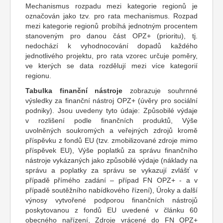
Mechanismus rozpadu mezi kategorie regionů je
označován jako tzv. pro rata mechanismus. Rozpad
mezi kategorie regionů probíhá jednotným procentem
stanoveným pro danou část OPZ+ (prioritu), tj.
nedochází k vyhodnocování dopadů každého
jednotlivého projektu, pro rata vzorec určuje poměry,
ve kterých se data rozdělují mezi více kategorií
regionu.
Tabulka finanční nástroje
zobrazuje souhrnné
výsledky za finanční nástroj OPZ+ (úvěry pro sociální
podniky). Jsou uvedeny tyto údaje: Způsobilé výdaje
v rozlišení podle finančních produktů, Výše
uvolněných soukromých a veřejných zdrojů kromě
příspěvku z fondů EU (tzv. zmobilizované zdroje mimo
příspěvek EU), Výše poplatků za správu finančního
nástroje vykázaných jako způsobilé výdaje (náklady na
správu a poplatky za správu se vykazují zvlášť v
případě přímého zadání – případ FN OPZ+ - a v
případě soutěžního nabídkového řízení), Úroky a další
výnosy vytvořené podporou finančních nástrojů
poskytovanou z fondů EU uvedené v článku 60
obecného nařízení, Zdroje vrácené do FN OPZ+