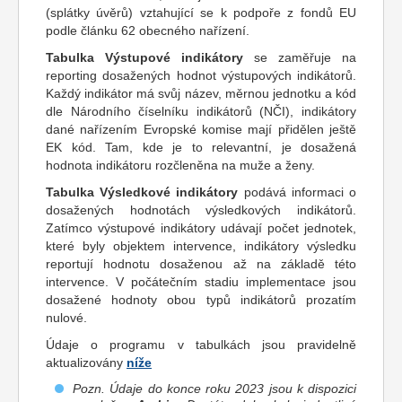
(splátky úvěrů) vztahující se k podpoře z fondů EU
podle článku 62 obecného nařízení.
Tabulka Výstupové indikátory
se zaměřuje na
reporting dosažených hodnot výstupových indikátorů.
Každý indikátor má svůj název, měrnou jednotku a kód
dle Národního číselníku indikátorů (NČI), indikátory
dané nařízením Evropské komise mají přidělen ještě
EK kód. Tam, kde je to relevantní, je dosažená
hodnota indikátoru rozčleněna na muže a ženy.
Tabulka Výsledkové indikátory
podává informaci o
dosažených hodnotách výsledkových indikátorů.
Zatímco výstupové indikátory udávají počet jednotek,
které byly objektem intervence, indikátory výsledku
reportují hodnotu dosaženou až na základě této
intervence. V počátečním stadiu implementace jsou
dosažené hodnoty obou typů indikátorů prozatím
nulové.
Údaje o programu v tabulkách jsou pravidelně
aktualizovány
níže
Pozn. Údaje do konce roku 2023 jsou k dispozici