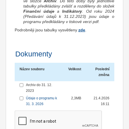
ve složce
Archiv
. Do této doby byly jednotlivé
tabulky předkládány zvlášť a rozděleny do složek
Finanční údaje
a
Indikátory
. Od roku 2024
(Předávání údajů k 31.12.2023) jsou údaje o
programu předkládány v tiskové verzi pdf.
Podrobněji jsou tabulky vysvětleny
zde
.
Dokumenty
Název souboru
Velikost
Poslední
změna
Archiv do 31. 12.
2023
Údaje o programu k
2,3MB
21.4.2026
31. 3. 2026
16:11