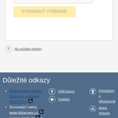
Na začátek stránky
Důležité odkazy
Elektronické podání
Prohlášení
Větší šance
žádosti o podporu
o
Youtube
(IS KP21+)
přístupnosti
Související weby:
Mapa
www.dotaceeu.cz
Stránek