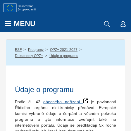
Přejít k obsahu
MENU
/
/
/
ESF
Programy
OPZ+ 2021-2027
/
Dokumenty OPZ+
Údaje o programu
Údaje o programu
Podle čl. 42
obecného nařízení
je povinností
Řídicího orgánu elektronicky předávat Evropské
komisi vybrané údaje o čerpání a věcném pokroku
programu a tyto informace zveřejnit také na
internetovém portálu. Údaje se předkládají 5x ročně