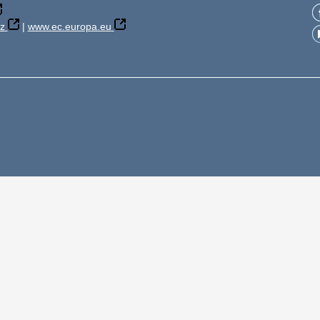
z
|
www.ec.europa.eu