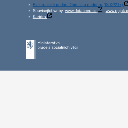
Elektronické podání žádosti o podporu (IS KP21+)
Související weby:
www.dotaceeu.cz
|
www.opjak.c
Kariéra