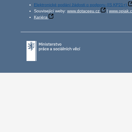
Elektronické podání žádosti o podporu (IS KP21+)
Související weby:
www.dotaceeu.cz
|
www.opjak.c
Kariéra