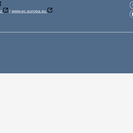
z
|
www.ec.europa.eu