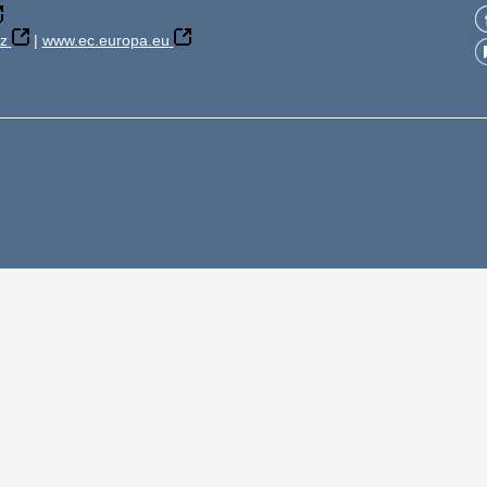
z
|
www.ec.europa.eu