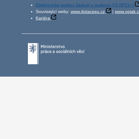
Elektronické podání žádosti o podporu (IS KP21+)
Související weby:
www.dotaceeu.cz
|
www.opjak.c
Kariéra