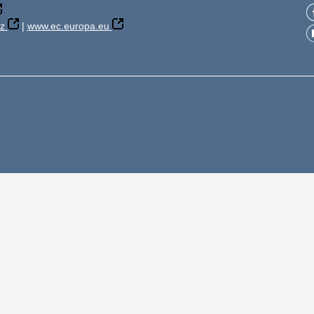
z
|
www.ec.europa.eu