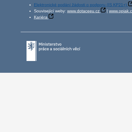
Elektronické podání žádosti o podporu (IS KP21+)
Související weby:
www.dotaceeu.cz
|
www.opjak.c
Kariéra