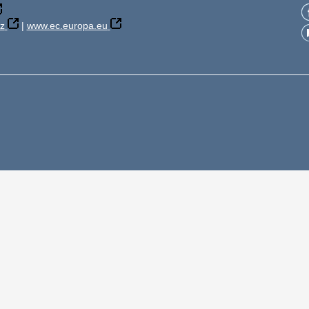
z
|
www.ec.europa.eu