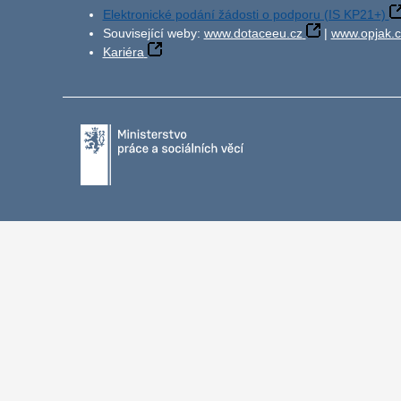
Elektronické podání žádosti o podporu (IS KP21+)
Související weby:
www.dotaceeu.cz
|
www.opjak.c
Kariéra