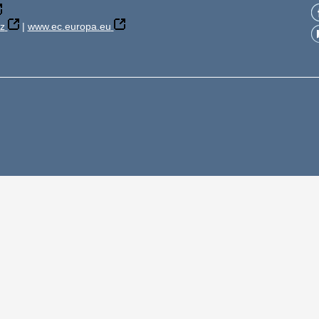
z
|
www.ec.europa.eu