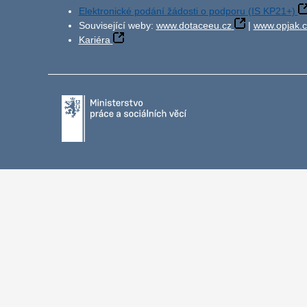
Elektronické podání žádosti o podporu (IS KP21+)
Související weby:
www.dotaceeu.cz
|
www.opjak.c
Kariéra