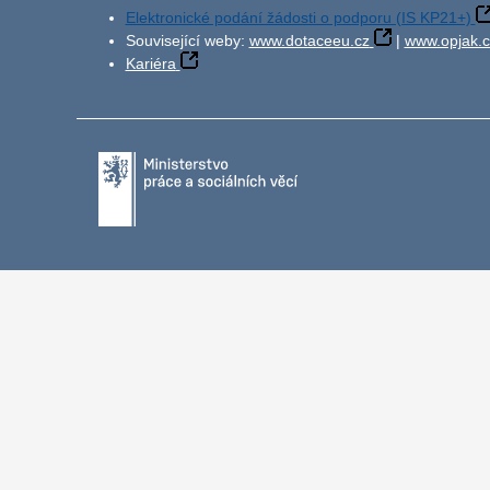
Elektronické podání žádosti o podporu (IS KP21+)
Související weby:
www.dotaceeu.cz
|
www.opjak.c
Kariéra