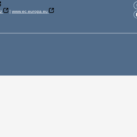
z
|
www.ec.europa.eu