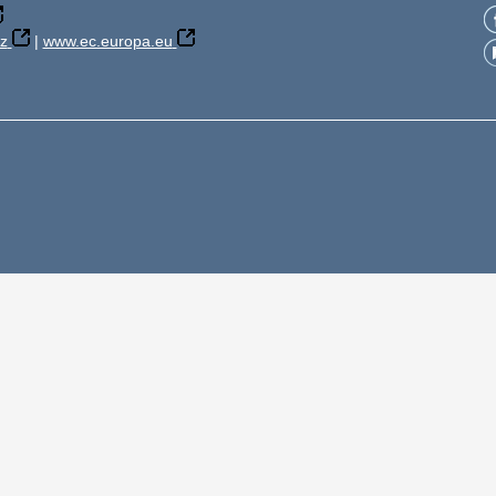
z
|
www.ec.europa.eu