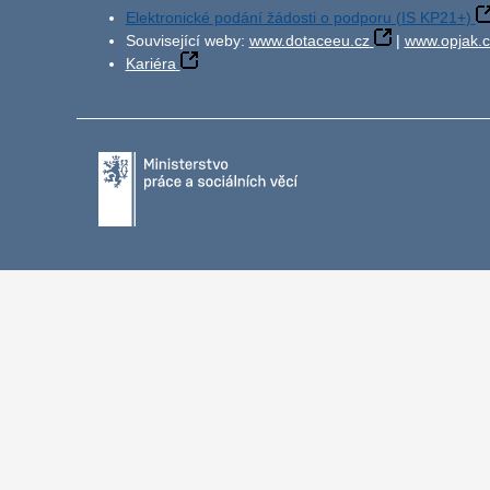
Elektronické podání žádosti o podporu (IS KP21+)
Související weby:
www.dotaceeu.cz
|
www.opjak.c
Kariéra