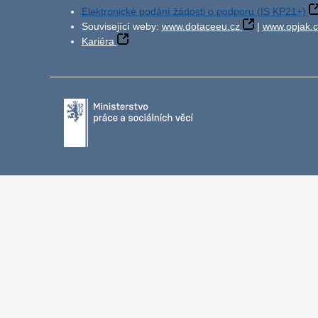
Elektronické podání žádosti o podporu (IS KP21+)
Související weby:
www.dotaceeu.cz
|
www.opjak.c
Kariéra