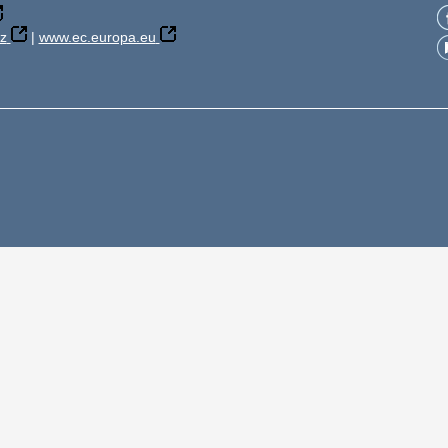
z
|
www.ec.europa.eu