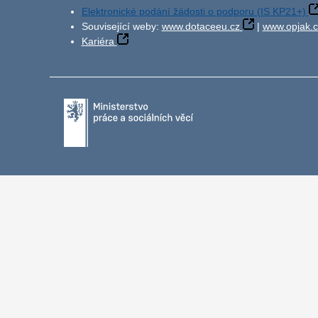
Elektronické podání žádosti o podporu (IS KP21+)
Související weby:
www.dotaceeu.cz
|
www.opjak.c
Kariéra