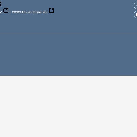
z
|
www.ec.europa.eu