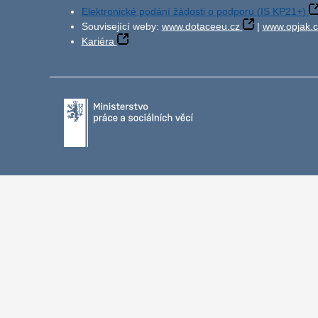
Elektronické podání žádosti o podporu (IS KP21+)
Související weby:
www.dotaceeu.cz
|
www.opjak.c
Kariéra