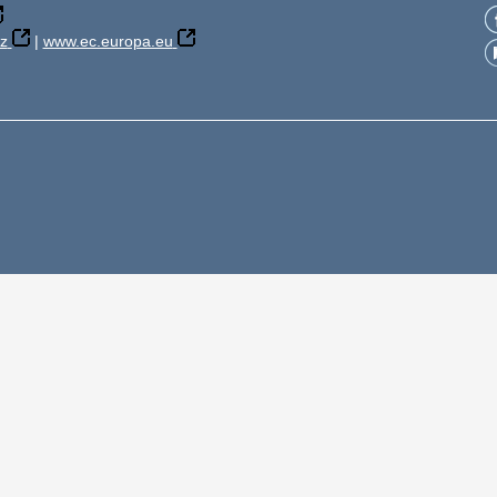
z
|
www.ec.europa.eu