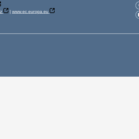
z
|
www.ec.europa.eu