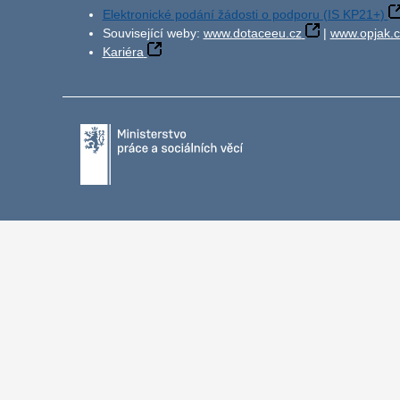
Elektronické podání žádosti o podporu (IS KP21+)
Související weby:
www.dotaceeu.cz
|
www.opjak.c
Kariéra