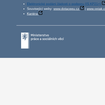
Elektronické podání žádosti o podporu (IS KP21+)
Související weby:
www.dotaceeu.cz
|
www.opjak.c
Kariéra