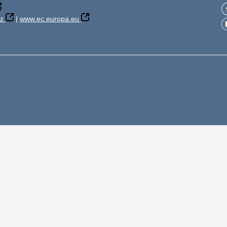
z
|
www.ec.europa.eu