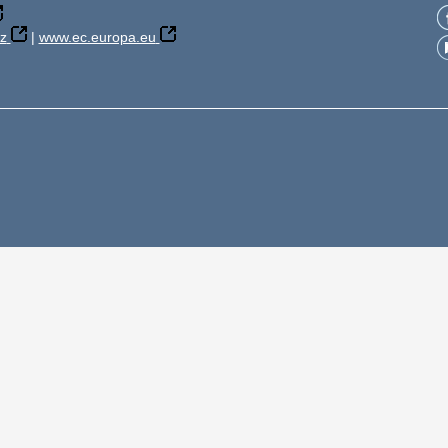
z
|
www.ec.europa.eu