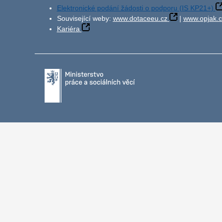
Elektronické podání žádosti o podporu (IS KP21+)
Související weby:
www.dotaceeu.cz
|
www.opjak.c
Kariéra