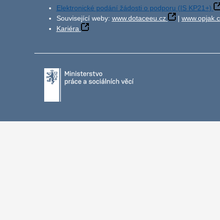
Elektronické podání žádosti o podporu (IS KP21+)
Související weby:
www.dotaceeu.cz
|
www.opjak.c
Kariéra