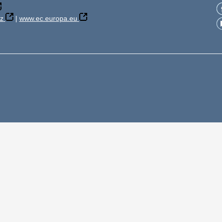
z
|
www.ec.europa.eu