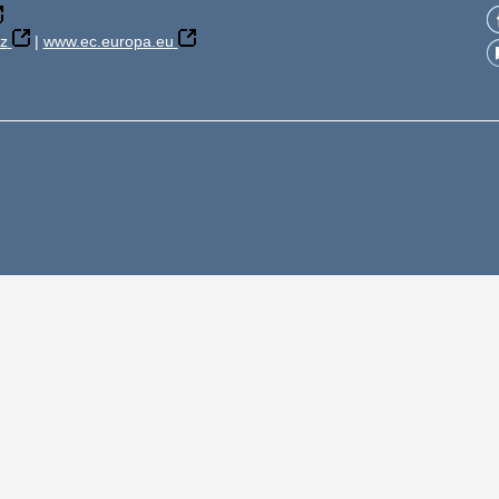
z
|
www.ec.europa.eu