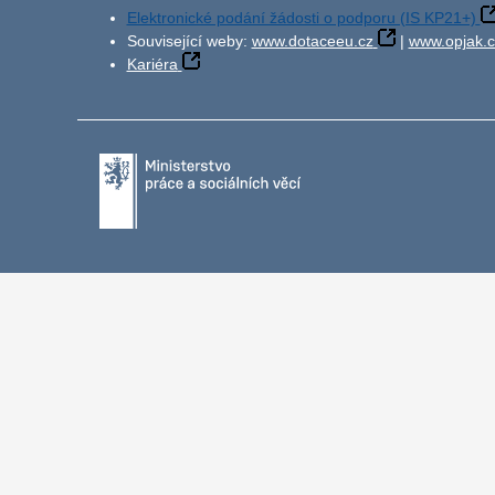
Elektronické podání žádosti o podporu (IS KP21+)
Související weby:
www.dotaceeu.cz
|
www.opjak.c
Kariéra