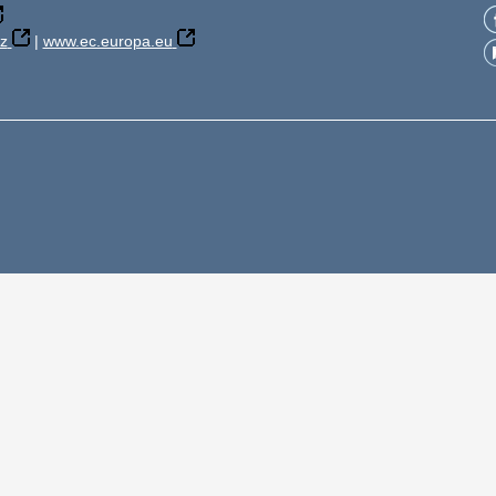
z
|
www.ec.europa.eu