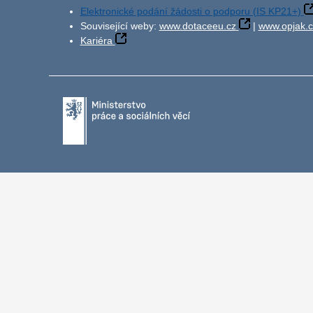
Elektronické podání žádosti o podporu (IS KP21+)
Související weby:
www.dotaceeu.cz
|
www.opjak.c
Kariéra