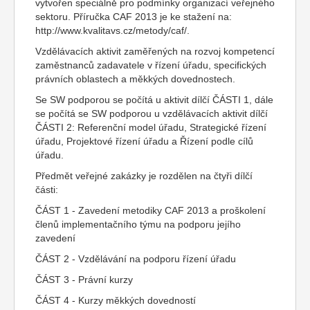
vytvořen speciálně pro podmínky organizací veřejného
sektoru. Příručka CAF 2013 je ke stažení na:
http://www.kvalitavs.cz/metody/caf/.
Vzdělávacích aktivit zaměřených na rozvoj kompetencí
zaměstnanců zadavatele v řízení úřadu, specifických
právních oblastech a měkkých dovednostech.
Se SW podporou se počítá u aktivit dílčí ČÁSTI 1, dále
se počítá se SW podporou u vzdělávacích aktivit dílčí
ČÁSTI 2: Referenční model úřadu, Strategické řízení
úřadu, Projektové řízení úřadu a Řízení podle cílů
úřadu.
Předmět veřejné zakázky je rozdělen na čtyři dílčí
části:
ČÁST 1 - Zavedení metodiky CAF 2013 a proškolení
členů implementačního týmu na podporu jejího
zavedení
ČÁST 2 - Vzdělávání na podporu řízení úřadu
ČÁST 3 - Právní kurzy
ČÁST 4 - Kurzy měkkých dovedností