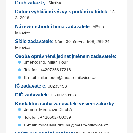
Druh zakázky:
Služba
Datum vyhlášení výzvy k podání nabídek:
15.
3. 2018
Název/obchodní firma zadavatele:
Město
Milovice
Sídlo zadavatele:
Nám. 30. června 508, 289 24
Milovice
Osoba oprávněná jednat jménem zadavatele:
Jméno: Ing. Milan Pour
Telefon: +420725817216
E-mail: milan.pour@mesto-milovice.cz
IČ zadavatele:
00239453
DIČ zadavatele:
CZ00239453
Kontaktní osoba zadavatele ve věci zakázky:
Jméno: Miroslava Dlouhá
Telefon: +420602400089
E-mail: miroslava.dlouha@mesto-milovice.cz