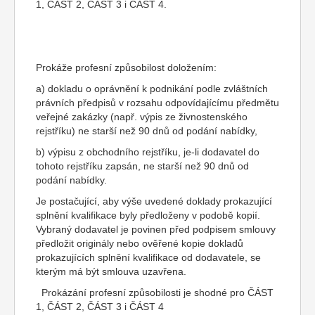
1, ČÁST 2, ČÁST 3 i ČÁST 4.
Prokáže profesní způsobilost doložením:
a) dokladu o oprávnění k podnikání podle zvláštních
právních předpisů v rozsahu odpovídajícímu předmětu
veřejné zakázky (např. výpis ze živnostenského
rejstříku) ne starší než 90 dnů od podání nabídky,
b) výpisu z obchodního rejstříku, je-li dodavatel do
tohoto rejstříku zapsán, ne starší než 90 dnů od
podání nabídky.
Je postačující, aby výše uvedené doklady prokazující
splnění kvalifikace byly předloženy v podobě kopií.
Vybraný dodavatel je povinen před podpisem smlouvy
předložit originály nebo ověřené kopie dokladů
prokazujících splnění kvalifikace od dodavatele, se
kterým má být smlouva uzavřena.
Prokázání profesní způsobilosti je shodné pro ČÁST
1, ČÁST 2, ČÁST 3 i ČÁST 4