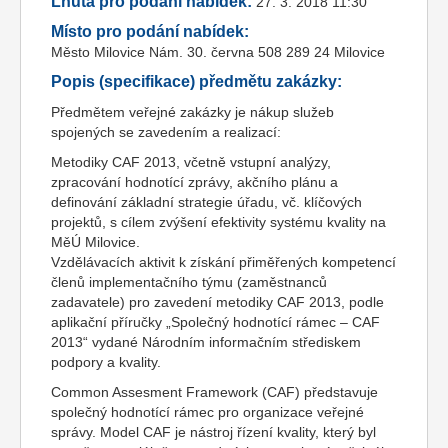
Lhůta pro podání nabídek:
27. 3. 2018 11:30
Místo pro podání nabídek:
Město Milovice Nám. 30. června 508 289 24 Milovice
Popis (specifikace) předmětu zakázky:
Předmětem veřejné zakázky je nákup služeb
spojených se zavedením a realizací:
Metodiky CAF 2013, včetně vstupní analýzy,
zpracování hodnotící zprávy, akčního plánu a
definování základní strategie úřadu, vč. klíčových
projektů, s cílem zvýšení efektivity systému kvality na
MěÚ Milovice.
Vzdělávacích aktivit k získání přiměřených kompetencí
členů implementačního týmu (zaměstnanců
zadavatele) pro zavedení metodiky CAF 2013, podle
aplikační příručky „Společný hodnotící rámec – CAF
2013“ vydané Národním informačním střediskem
podpory a kvality.
Common Assesment Framework (CAF) představuje
společný hodnotící rámec pro organizace veřejné
správy. Model CAF je nástroj řízení kvality, který byl