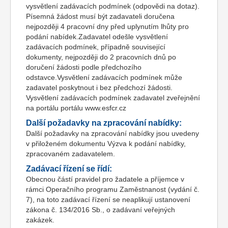
vysvětlení zadávacích podmínek (odpovědi na dotaz).
Písemná žádost musí být zadavateli doručena
nejpozději 4 pracovní dny před uplynutím lhůty pro
podání nabídek.Zadavatel odešle vysvětlení
zadávacích podmínek, případně související
dokumenty, nejpozději do 2 pracovních dnů po
doručení žádosti podle předchozího
odstavce.Vysvětlení zadávacích podmínek může
zadavatel poskytnout i bez předchozí žádosti.
Vysvětlení zadávacích podmínek zadavatel zveřejnění
na portálu portálu www.esfcr.cz
Další požadavky na zpracování nabídky:
Další požadavky na zpracování nabídky jsou uvedeny
v přiloženém dokumentu Výzva k podání nabídky,
zpracovaném zadavatelem.
Zadávací řízení se řídí:
Obecnou částí pravidel pro žadatele a příjemce v
rámci Operačního programu Zaměstnanost (vydání č.
7), na toto zadávací řízení se neaplikují ustanovení
zákona č. 134/2016 Sb., o zadávaní veřejných
zakázek.