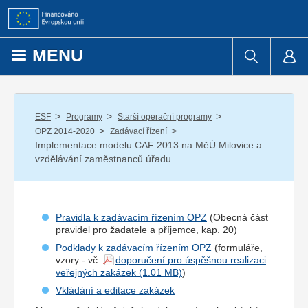
Přejít k obsahu
MENU
/
/
/
ESF
Programy
Starší operační programy
/
/
OPZ 2014-2020
Zadávací řízení
Implementace modelu CAF 2013 na MěÚ Milovice a
vzdělávání zaměstnanců úřadu
Pravidla k zadávacím řízením OPZ
(Obecná část
pravidel pro
žadatel
e a
příjemce
, kap. 20)
Podklady k zadávacím řízením OPZ
(formuláře,
vzory - vč.
doporučení pro úspěšnou realizaci
veřejných zakázek
)
Vkládání a editace zakázek