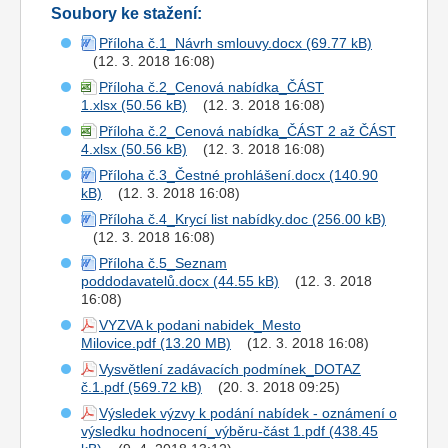
Soubory ke stažení:
Příloha č.1_Návrh smlouvy.docx
(12. 3. 2018 16:08)
Příloha č.2_Cenová nabídka_ČÁST
1.xlsx
(12. 3. 2018 16:08)
Příloha č.2_Cenová nabídka_ČÁST 2 až ČÁST
4.xlsx
(12. 3. 2018 16:08)
Příloha č.3_Čestné prohlášení.docx
(12. 3. 2018 16:08)
Příloha č.4_Krycí list nabídky.doc
(12. 3. 2018 16:08)
Příloha č.5_Seznam
poddodavatelů.docx
(12. 3. 2018
16:08)
VYZVA k podani nabidek_Mesto
Milovice.pdf
(12. 3. 2018 16:08)
Vysvětlení zadávacích podmínek_DOTAZ
č.1.pdf
(20. 3. 2018 09:25)
Výsledek výzvy k podání nabídek - oznámení o
výsledku hodnocení_výběru-část 1.pdf