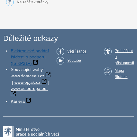
Na začátek stránky
Důležité odkazy
Elektronické podání
Prohlášení
Větší šance
žádosti o podporu
o
Youtube
(IS KP21+)
přístupnosti
Související weby:
Mapa
www.dotaceeu.cz
Stránek
|
www.opjak.cz
|
www.ec.europa.eu
Kariéra