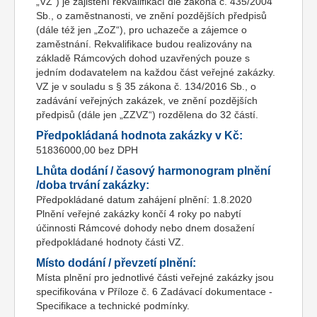
„VZ“) je zajištění rekvalifikací dle zákona č. 435/2004
Sb., o zaměstnanosti, ve znění pozdějších předpisů
(dále též jen „ZoZ“), pro uchazeče a zájemce o
zaměstnání. Rekvalifikace budou realizovány na
základě Rámcových dohod uzavřených pouze s
jedním dodavatelem na každou část veřejné zakázky.
VZ je v souladu s § 35 zákona č. 134/2016 Sb., o
zadávání veřejných zakázek, ve znění pozdějších
předpisů (dále jen „ZZVZ“) rozdělena do 32 částí.
Předpokládaná hodnota zakázky v Kč:
51836000,00 bez DPH
Lhůta dodání / časový harmonogram plnění
/doba trvání zakázky:
Předpokládané datum zahájení plnění: 1.8.2020
Plnění veřejné zakázky končí 4 roky po nabytí
účinnosti Rámcové dohody nebo dnem dosažení
předpokládané hodnoty části VZ.
Místo dodání / převzetí plnění:
Místa plnění pro jednotlivé části veřejné zakázky jsou
specifikována v Příloze č. 6 Zadávací dokumentace -
Specifikace a technické podmínky.