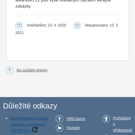
www.esfcr.cz pod výše uvedeným názvem veřejné
zakázky.
Uveřejněno: 23. 4. 2020
Aktualizováno: 15. 3.
2021
Na začátek stránky
Důležité odkazy
Elektronické podání
Prohlášení
Větší šance
žádosti o podporu
o
Youtube
(IS KP21+)
přístupnosti