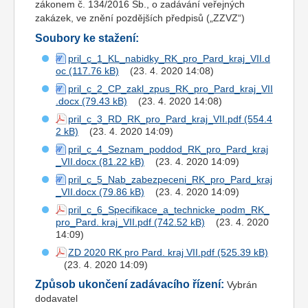
zákonem č. 134/2016 Sb., o zadávání veřejných
zakázek, ve znění pozdějších předpisů („ZZVZ“)
Soubory ke stažení:
pril_c_1_KL_nabidky_RK_pro_Pard_kraj_VII.d
oc
(23. 4. 2020 14:08)
pril_c_2_CP_zakl_zpus_RK_pro_Pard_kraj_VII
.docx
(23. 4. 2020 14:08)
pril_c_3_RD_RK_pro_Pard_kraj_VII.pdf
(23. 4. 2020 14:09)
pril_c_4_Seznam_poddod_RK_pro_Pard_kraj
_VII.docx
(23. 4. 2020 14:09)
pril_c_5_Nab_zabezpeceni_RK_pro_Pard_kraj
_VII.docx
(23. 4. 2020 14:09)
pril_c_6_Specifikace_a_technicke_podm_RK_
pro_Pard. kraj_VII.pdf
(23. 4. 2020
14:09)
ZD 2020 RK pro Pard. kraj VII.pdf
(23. 4. 2020 14:09)
Způsob ukončení zadávacího řízení:
Vybrán
dodavatel