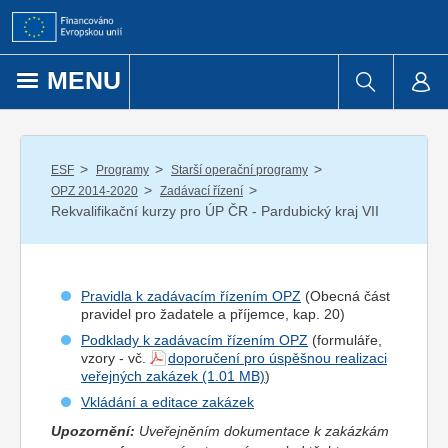
Přejít k obsahu
MENU
/
/
/
ESF
Programy
Starší operační programy
/
/
OPZ 2014-2020
Zadávací řízení
Rekvalifikační kurzy pro ÚP ČR - Pardubický kraj VII
Pravidla k zadávacím řízením OPZ
(Obecná část
pravidel pro
žadatel
e a
příjemce
, kap. 20)
Podklady k zadávacím řízením OPZ
(formuláře,
vzory - vč.
doporučení pro úspěšnou realizaci
veřejných zakázek
)
Vkládání a editace zakázek
Upozornění:
Uveřejněním dokumentace k zakázkám