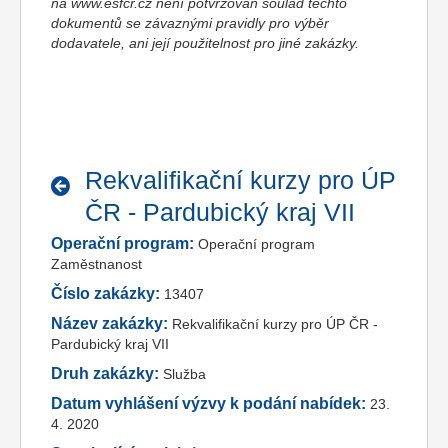
na www.esfcr.cz není potvrzován soulad těchto
dokumentů se závaznými pravidly pro výběr
dodavatele, ani její použitelnost pro jiné zakázky.
Rekvalifikační kurzy pro ÚP
ČR - Pardubický kraj VII
Operační program:
Operační program
Zaměstnanost
Číslo zakázky:
13407
Název zakázky:
Rekvalifikační kurzy pro ÚP ČR -
Pardubický kraj VII
Druh zakázky:
Služba
Datum vyhlášení výzvy k podání nabídek:
23.
4. 2020