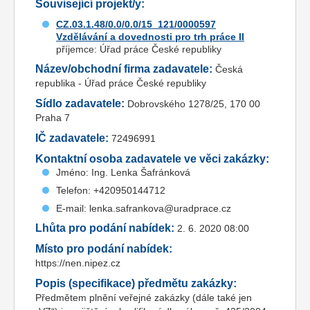
Související projekt/y:
CZ.03.1.48/0.0/0.0/15_121/0000597
Vzdělávání a dovednosti pro trh práce II
příjemce: Úřad práce České republiky
Název/obchodní firma zadavatele:
Česká
republika - Úřad práce České republiky
Sídlo zadavatele:
Dobrovského 1278/25, 170 00
Praha 7
IČ zadavatele:
72496991
Kontaktní osoba zadavatele ve věci zakázky:
Jméno: Ing. Lenka Šafránková
Telefon: +420950144712
E-mail: lenka.safrankova@uradprace.cz
Lhůta pro podání nabídek:
2. 6. 2020 08:00
Místo pro podání nabídek:
https://nen.nipez.cz
Popis (specifikace) předmětu zakázky:
Předmětem plnění veřejné zakázky (dále také jen