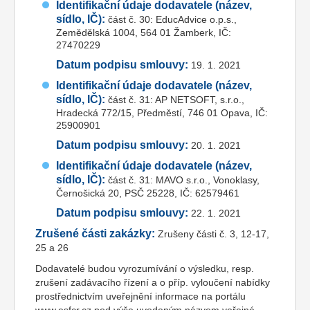
Identifikační údaje dodavatele (název,
sídlo, IČ):
část č. 30: EducAdvice o.p.s.,
Zemědělská 1004, 564 01 Žamberk, IČ:
27470229
Datum podpisu smlouvy:
19. 1. 2021
Identifikační údaje dodavatele (název,
sídlo, IČ):
část č. 31: AP NETSOFT, s.r.o.,
Hradecká 772/15, Předměstí, 746 01 Opava, IČ:
25900901
Datum podpisu smlouvy:
20. 1. 2021
Identifikační údaje dodavatele (název,
sídlo, IČ):
část č. 31: MAVO s.r.o., Vonoklasy,
Černošická 20, PSČ 25228, IČ: 62579461
Datum podpisu smlouvy:
22. 1. 2021
Zrušené části zakázky:
Zrušeny části č. 3, 12-17,
25 a 26
Dodavatelé budou vyrozumívání o výsledku, resp.
zrušení zadávacího řízení a o příp. vyloučení nabídky
prostřednictvím uveřejnění informace na portálu