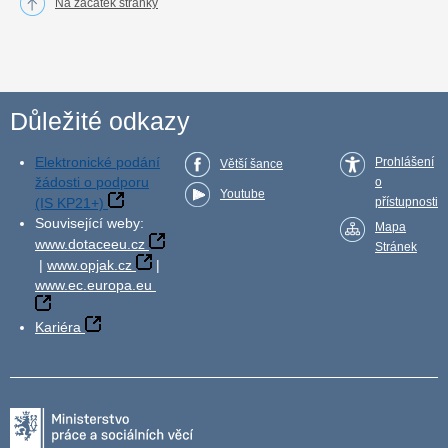
Na začátek stránky
Důležité odkazy
Elektronické podání
Prohlášení
Větší šance
žádosti o podporu
o
Youtube
(IS KP21+)
přístupnosti
Související weby:
Mapa
www.dotaceeu.cz
Stránek
|
www.opjak.cz
|
www.ec.europa.eu
Kariéra