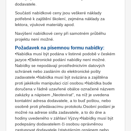
dodavatele.
Součástí nabídkové ceny jsou veškeré náklady
potřebné k zajištění školení, zejména náklady za
lektora, výukové materiály apod.
Navýšení nabídkové ceny při samotném průběhu
projektu není možné.
Požadavek na písemnou formu nabídky:
•Nabídka musí být podána v listinné podobě v českém
jazyce.•Elektronické podání nabídky není možné.
Nabídky se nepodávají prostřednictvím datových
schránek nebo zasláním do elektronické pošty
zadavatele.•Nabídka musí být svázána a zajištěna
proti jakékoliv manipulaci cizí osobou.•Nabídka bude
doručena v řádně uzavřené obálce označené názvem
zakázky a nápisem „Neotevírat“, na níž je uvedena
kontaktní adresa dodavatele, a to buď poštou, nebo
osobně proti předávacímu protokolu.Osobní podání je
možné na adrese sídla zadavatele, a to do dne a
hodiny uvedeného v záhlaví Výzvy.•Nabídky musí být
podepsány dodavatelem či osobou oprávněnou
zastupovat dodavatele (statutárním orgánem nebo