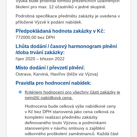
Výuka bude probíhat formou prezenčních uzavřených
školení pro max. 12 účastníků v jedné skupině.
Podrobná specifikace předmětu zakázky je uvedena v
přiložené Výzvě k podání nabídek.
Předpokládaná hodnota zakázky v Kč:
772000,00 bez DPH
Lhůta dodání / časový harmonogram plnění
/doba trvání zakázky:
říjen 2020 – březen 2022
Místo dodání / převzetí plnění:
Ostrava, Karviná, Havířov (blíže viz Výzva)
Pravidla pro hodnocení nabídek:
Kritériem hodnocení pro všechny části zakázky je
nejnižší nabídková cena.
Hodnocena bude celková výše nabídkové ceny
v Kč bez DPH stanovená jako cena celková za
kompletní realizaci předmětu zakázky
definovaného touto Výzvou a podmínkami
stanovenými v návrhu smlouvy o zajištění
odborného proškolení zaměstnanců. Každá část