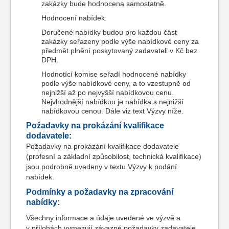
zakázky bude hodnocena samostatně.
Hodnocení nabídek:
Doručené nabídky budou pro každou část
zakázky seřazeny podle výše nabídkové ceny za
předmět plnění poskytovaný zadavateli v Kč bez
DPH.
Hodnotící komise seřadí hodnocené nabídky
podle výše nabídkové ceny, a to vzestupně od
nejnižší až po nejvyšší nabídkovou cenu.
Nejvhodnější nabídkou je nabídka s nejnižší
nabídkovou cenou. Dále viz text Výzvy níže.
Požadavky na prokázání kvalifikace
dodavatele:
Požadavky na prokázání kvalifikace dodavatele
(profesní a základní způsobilost, technická kvalifikace)
jsou podrobně uvedeny v textu Výzvy k podání
nabídek.
Podmínky a požadavky na zpracování
nabídky:
Všechny informace a údaje uvedené ve výzvě a
v přílohách vymezují závazné požadavky zadavatele,