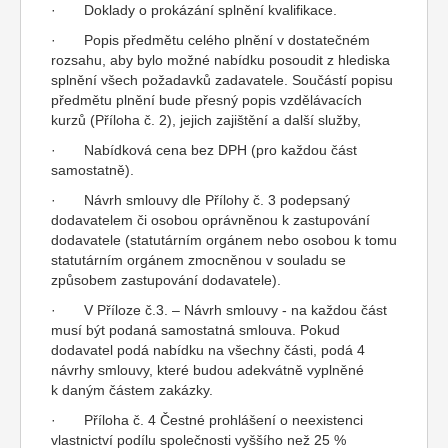
· Doklady o prokázání splnění kvalifikace.
· Popis předmětu celého plnění v dostatečném
rozsahu, aby bylo možné nabídku posoudit z hlediska
splnění všech požadavků zadavatele. Součástí popisu
předmětu plnění bude přesný popis vzdělávacích
kurzů (Příloha č. 2), jejich zajištění a další služby,
· Nabídková cena bez DPH (pro každou část
samostatně).
· Návrh smlouvy dle Přílohy č. 3 podepsaný
dodavatelem či osobou oprávněnou k zastupování
dodavatele (statutárním orgánem nebo osobou k tomu
statutárním orgánem zmocněnou v souladu se
způsobem zastupování dodavatele).
· V Příloze č.3. – Návrh smlouvy - na každou část
musí být podaná samostatná smlouva. Pokud
dodavatel podá nabídku na všechny části, podá 4
návrhy smlouvy, které budou adekvátně vyplněné
k daným částem zakázky.
· Příloha č. 4 Čestné prohlášení o neexistenci
vlastnictví podílu společnosti vyššího než 25 %