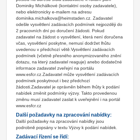
Dominiky Michálkové (kontaktní osoby zadavatele),
nebo elektronicky e-mailem na adresu
dominika.michalkova@heimstaden.cz. Zadavatel
odešle vysvětlení zadávacích podmínek nejpozději do
2 pracovních dní po doručení žádosti. Pokud
zadavatel na žádost o vysvětlení, která není doručena
včas, vysvětlení poskytne, nemusí dodržet lhůtu
uvedenou v předchozí větě.Vysvětlení zadávacích
podmínek (včetně přesného anonymizovaného znění
dotazu, na který zadavatel reaguje) anebo dodatečné
informace zadavatel zveřejní na portálu
www.esfcr.cz.Zadavatel může vysvětlení zadávacích
podmínek poskytnout i bez předchozí
žádosti.Zadavatel je oprávněn během lhůty k podání
nabídek změnit podmínky výzvy. Takto provedenou
změnu musí zadavatel zaslat k uveřejnění i na portál
www.esfcr.cz
Další požadavky na zpracování nabídky:
Další požadavky na zpracování nabídky jsou
podrobně popsány v textu Výzvy k podání nabídek.
Zadávací řízení se řídí: