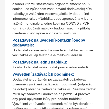
osobou k tomu statutárním orgánem zmocněnou v
souladu se způsobem zastupování dodavatele).•Do
nabídky je zakázáno vpisovat jakékoliv dodatečné
informace rukou.•Nabídka bude zpracována v jednom
tištěném originále a jedné kopii na CD/DVD v PDF
formátu.•Součástí nabídky budou i všechny přílohy
uvedené v této výzvě a v návrhu smlouvy.
Požadavek na uvedení kontaktní osoby
dodavatele:
Dodavatel ve své nabídce uvede kontaktní osobu ve
věci zakázky, její telefon a e-mailovou adresu.
Požadavek na jednu nabídku:
Každý dodavatel může podat pouze jednu nabídku.
Vysvětlení zadávacích podmínek:
Dodavatel je oprávněn po zadavateli požadovat
písemně vysvětlení zadávacích podmínek (odpovědi
na dotaz) ohledně zadávané zakázky. Písemná žádost
musí být zadavateli doručena nejpozději 4 pracovní
dny před uplynutím lhůty pro podání nabídek.
Vysvětlení zadávacích podmínek může být doručeno
poštou na adresu sídla zadavatele k rukám paní