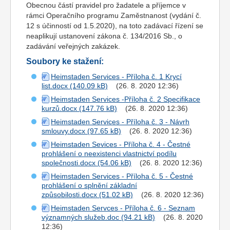
Obecnou částí pravidel pro žadatele a příjemce v
rámci Operačního programu Zaměstnanost (vydání č.
12 s účinností od 1.5.2020), na toto zadávací řízení se
neaplikují ustanovení zákona č. 134/2016 Sb., o
zadávání veřejných zakázek.
Soubory ke stažení:
Heimstaden Services - Příloha č. 1 Krycí
list.docx
(26. 8. 2020 12:36)
Heimstaden Services -Příloha č. 2 Specifikace
kurzů.docx
(26. 8. 2020 12:36)
Heimstaden Services - Příloha č. 3 - Návrh
smlouvy.docx
(26. 8. 2020 12:36)
Heimstaden Sevices - Příloha č. 4 - Čestné
prohlášení o neexistenci vlastnictví podílu
společnosti.docx
(26. 8. 2020 12:36)
Heimstaden Services - Příloha č. 5 - Čestné
prohlášení o splnění základní
způsobilosti.docx
(26. 8. 2020 12:36)
Heimstaden Servces - Příloha č. 6 - Seznam
významných služeb.doc
(26. 8. 2020
12:36)