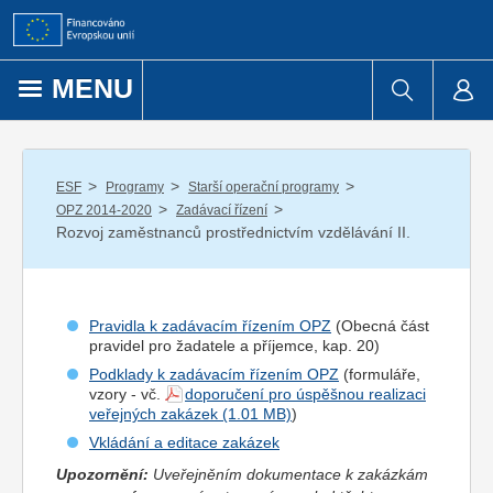
Přejít k obsahu
MENU
/
/
/
ESF
Programy
Starší operační programy
/
/
OPZ 2014-2020
Zadávací řízení
Rozvoj zaměstnanců prostřednictvím vzdělávání II.
Pravidla k zadávacím řízením OPZ
(Obecná část
pravidel pro
žadatel
e a
příjemce
, kap. 20)
Podklady k zadávacím řízením OPZ
(formuláře,
vzory - vč.
doporučení pro úspěšnou realizaci
veřejných zakázek
)
Vkládání a editace zakázek
Upozornění:
Uveřejněním dokumentace k zakázkám