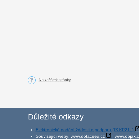
Na začátek stránky
Důležité odkazy
Elektronické podání žádosti o podporu (IS KP21+)
Související weby:
www.dotaceeu.cz
|
www.opjak.c