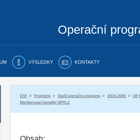
Operační prog
UM
VÝSLEDKY
KONTAKTY
/
/
/
/
ESF
Programy
Starší operační programy
2004-2006
OP 
Monitorovací benefity OPRLZ
Obsah: