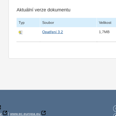
Aktuální verze dokumentu
Typ
Soubor
Velikost
Opatření 3.2
1,7MB
z
|
www.ec.europa.eu