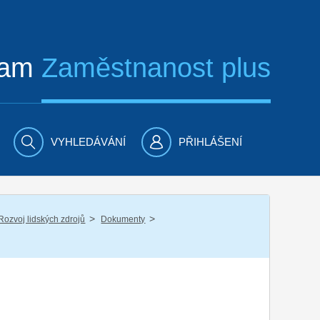
ram
Zaměstnanost plus
VYHLEDÁVÁNÍ
PŘIHLÁŠENÍ
/
/
Rozvoj lidských zdrojů
Dokumenty