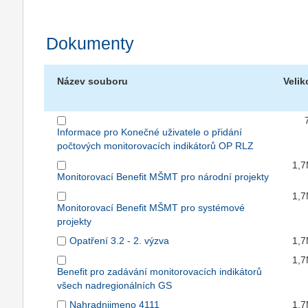
Dokumenty
Název souboru
Velik
Informace pro Konečné uživatele o přidání
počtových monitorovacích indikátorů OP RLZ
1,
Monitorovací Benefit MŠMT pro národní projekty
1,
Monitorovací Benefit MŠMT pro systémové
projekty
Opatření 3.2 - 2. výzva
1,
1,
Benefit pro zadávání monitorovacích indikátorů
všech nadregionálních GS
Nahradnijmeno 4111
1,