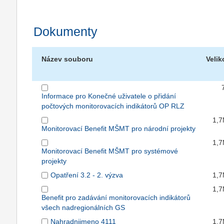
Dokumenty
Název souboru
Velik
Informace pro Konečné uživatele o přidání
počtových monitorovacích indikátorů OP RLZ
1,
Monitorovací Benefit MŠMT pro národní projekty
1,
Monitorovací Benefit MŠMT pro systémové
projekty
Opatření 3.2 - 2. výzva
1,
1,
Benefit pro zadávání monitorovacích indikátorů
všech nadregionálních GS
Nahradnijmeno 4111
1,