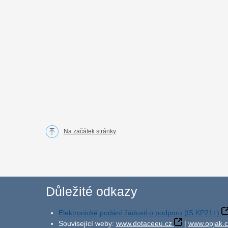
Na začátek stránky
Důležité odkazy
Elektronické podání žádosti o podporu (IS KP21+)
Související weby:
www.dotaceeu.cz
|
www.opjak.c