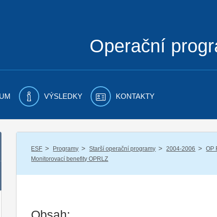
Operační prog
UM
VÝSLEDKY
KONTAKTY
/
/
/
/
ESF
Programy
Starší operační programy
2004-2006
OP 
Monitorovací benefity OPRLZ
Obsah: