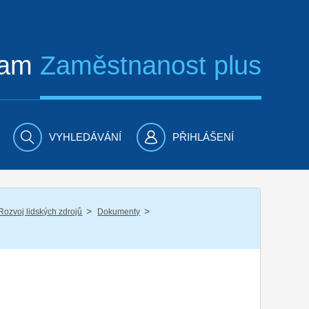
ram
Zaměstnanost plus
VYHLEDÁVÁNÍ
PŘIHLÁŠENÍ
/
/
Rozvoj lidských zdrojů
Dokumenty