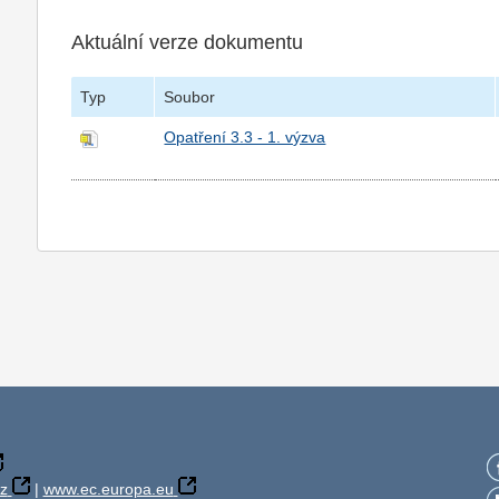
Aktuální verze dokumentu
Typ
Soubor
Opatření 3.3 - 1. výzva
z
|
www.ec.europa.eu