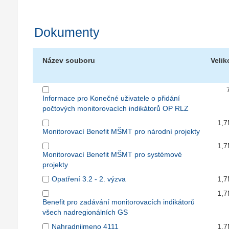
Dokumenty
Název souboru
Velik
Informace pro Konečné uživatele o přidání
počtových monitorovacích indikátorů OP RLZ
1,
Monitorovací Benefit MŠMT pro národní projekty
1,
Monitorovací Benefit MŠMT pro systémové
projekty
Opatření 3.2 - 2. výzva
1,
1,
Benefit pro zadávání monitorovacích indikátorů
všech nadregionálních GS
Nahradnijmeno 4111
1,