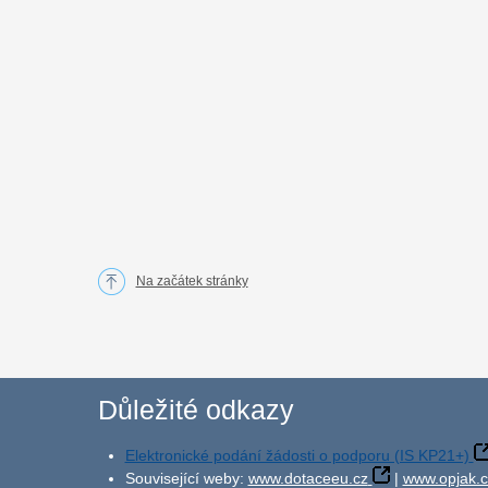
Na začátek stránky
Důležité odkazy
Elektronické podání žádosti o podporu (IS KP21+)
Související weby:
www.dotaceeu.cz
|
www.opjak.c