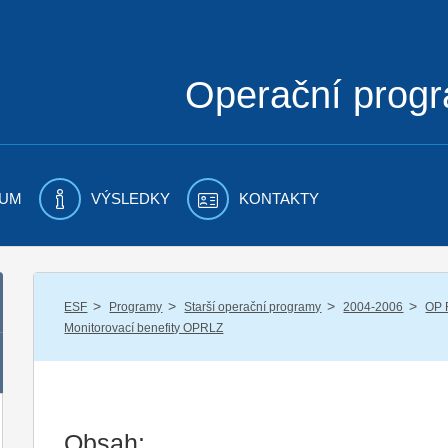
Operační prog
UM
VÝSLEDKY
KONTAKTY
/
/
/
/
ESF
Programy
Starší operační programy
2004-2006
OP 
Monitorovací benefity OPRLZ
Obsah: