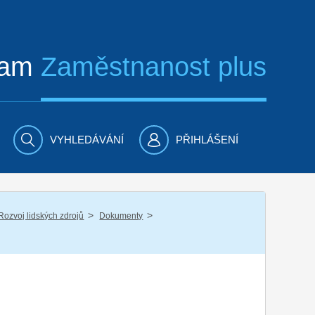
ram
Zaměstnanost plus
VYHLEDÁVÁNÍ
PŘIHLÁŠENÍ
/
/
Rozvoj lidských zdrojů
Dokumenty