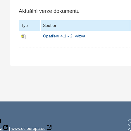
Aktuální verze dokumentu
Typ
Soubor
Opatření 4.1 - 2. výzva
z
|
www.ec.europa.eu