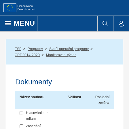
Přejít k obsahu
MENU
/
/
/
ESF
Programy
Starší operační programy
/
OPZ 2014-2020
Monitorovací výbor
Dokumenty
Název souboru
Velikost
Poslední
změna
Hlasování per
rollam
Zasedání